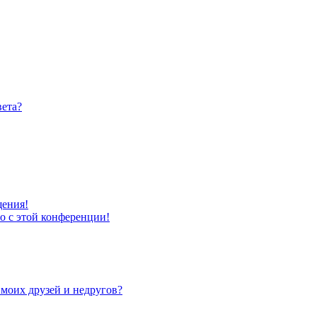
вета?
щения!
то с этой конференции!
 моих друзей и недругов?