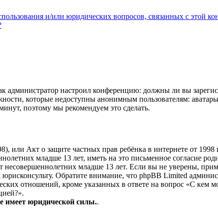
использования и/или юридических вопросов, связанных с этой к
?
?
 как администратор настроил конференцию: должны ли вы зарегис
жности, которые недоступны анонимным пользователям: аватары,
у минут, поэтому мы рекомендуем это сделать.
 1998), или Акт о защите частных прав ребёнка в интернете от 19
нолетних младше 13 лет, иметь на это письменное согласие род
 несовершеннолетних младше 13 лет. Если вы не уверены, прим
к юрисконсульту. Обратите внимание, что phpBB Limited админи
ских отношений, кроме указанных в ответе на вопрос «С кем м
цией?».
е имеет юридической силы.
.