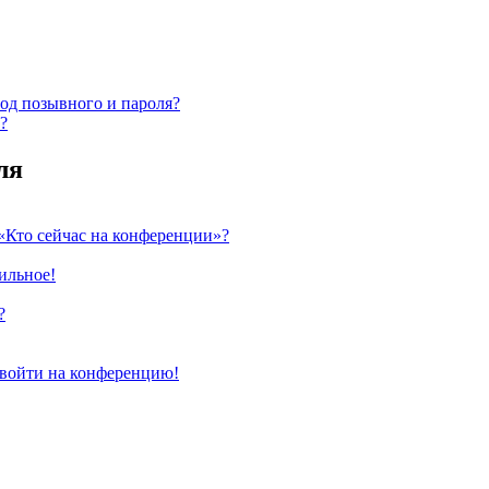
од позывного и пароля?
?
ля
«Кто сейчас на конференции»?
ильное!
?
т войти на конференцию!