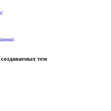
а?
общения?
 создаваемых тем