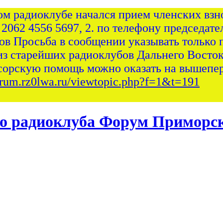
ом радиоклубе начался прием членских взно
 2062 4556 5697, 2. по телефону председател
сов Просьба в сообщении указывать только 
из старейших радиоклубов Дальнего Восток
сорскую помощь можно оказать на вышепер
forum.rz0lwa.ru/viewtopic.php?f=1&t=191
Форум Приморск