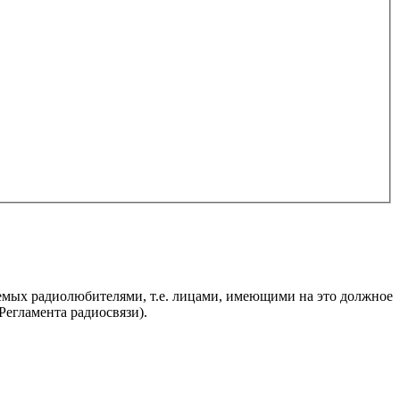
яемых радиолюбителями, т.е. лицами, имеющими на это должное
егламента радиосвязи).