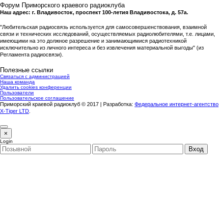
Форум Приморского краевого радиоклуба
Наш адрес: г. Владивосток, проспект 100-летия Владивостока, д. 57а.
"Любительская радиосвязь используется для самосовершенствования, взаимной
связи и технических исследований, осуществляемых радиолюбителями, т.е. лицами,
имеющими на это должное разрешение и занимающимися радиотехникой
исключительно из личного интереса и без извлечения материальной выгоды" (из
Регламента радиосвязи).
Полезные ссылки
Связаться с администрацией
Наша команда
Удалить cookies конференции
Пользователи
Пользовательское соглашение
Приморский краевой радиоклуб © 2017 | Разработка:
Федеральное интернет-агентство
X-Tiger LTD
.
×
Login