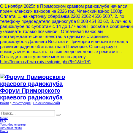
С 1 ноября 2025г. в Приморском краевом радиоклубе начался
прием членских взносов на 2026 год. Членский взнос 1000р.
Оплата: 1. на карточку сбербанка 2202 2062 4556 5697, 2. по
телефону председателя радиоклуба 8 908 454 30 62, 3. лично в
радиоклубе по субботам с 14 до 17 часов Просьба в сообщении
указывать только позывной . Оплачивая взнос вы
подтверждаете свое членство в одном из старейших
радиоклубов Дальнего Востока и Приморья и вносите вклад в
развитие радиолюбительства в Приморье. Спонсорскую
помощь можно оказать на вышеперечисленные реквизиты.
Отследить поступление можно по адресу
http://forum.rz0lwa.ru/viewtopic.php?f=1&t=191
Форум Приморского
краевого радиоклуба
Войти
/
Регистрация
|
На основной сайт
Меню
FAQ
Темы без ответов
Активные темы
Поиск