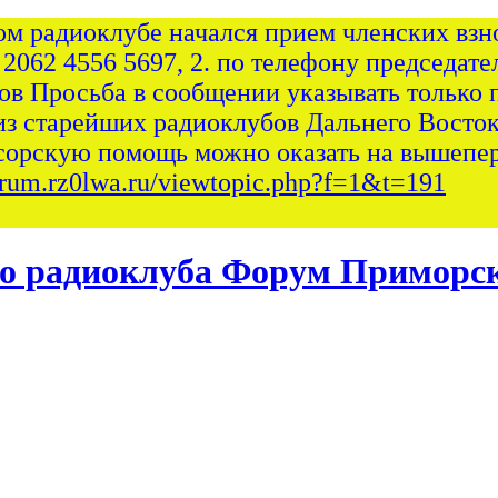
ом радиоклубе начался прием членских взно
 2062 4556 5697, 2. по телефону председател
сов Просьба в сообщении указывать только 
из старейших радиоклубов Дальнего Восток
сорскую помощь можно оказать на вышепер
forum.rz0lwa.ru/viewtopic.php?f=1&t=191
Форум Приморск