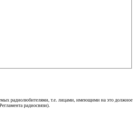
яемых радиолюбителями, т.е. лицами, имеющими на это должное
егламента радиосвязи).