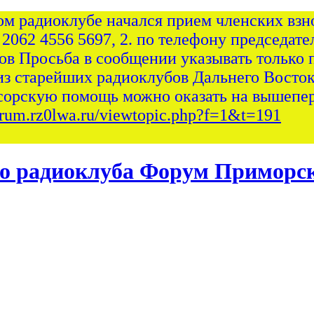
ом радиоклубе начался прием членских взно
 2062 4556 5697, 2. по телефону председател
сов Просьба в сообщении указывать только 
из старейших радиоклубов Дальнего Восток
сорскую помощь можно оказать на вышепер
forum.rz0lwa.ru/viewtopic.php?f=1&t=191
Форум Приморск