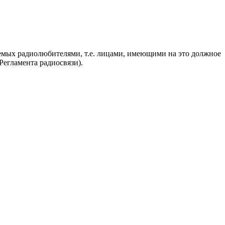
яемых радиолюбителями, т.е. лицами, имеющими на это должное
егламента радиосвязи).