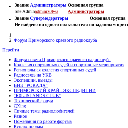
Звание
Администраторы
Основная группа
Site Admin
adminrz0lwa
Администраторы
Звание
Супермодераторы
Основная группа
Не найдено ни одного пользователя по заданным кри
Форум Приморского краевого радиоклуба
Перейти
Форум совета Приморского краевого радиоклуба
Коллегия спортивных судей и спортивные мероприятия
Региональная коллегия спортивных судей
Радиосвязь на УКВ
Экспедции, выезды
ВИЭ "РОКАДА"
ПРИМОРСКИЙ КРАЙ - ЭКСПЕДИЦИИ
"R0L-ISLANDS CLUB"
Технический форум
ДХing
Личные темы радиолюбителей
Разное
Пожелания по работе форума
Куплю-продам