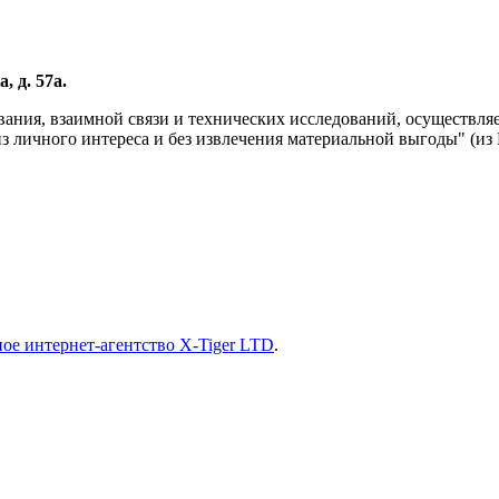
, д. 57а.
вания, взаимной связи и технических исследований, осуществл
личного интереса и без извлечения материальной выгоды" (из Р
ое интернет-агентство X-Tiger LTD
.