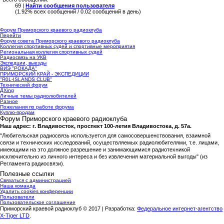
69 |
Найти сообщения пользователя
(1.92% всех сообщений / 0.02 сообщений в день)
Форум Приморского краевого радиоклуба
Перейти
Форум совета Приморского краевого радиоклуба
Коллегия спортивных судей и спортивные мероприятия
Региональная коллегия спортивных судей
Радиосвязь на УКВ
Экспедции, выезды
ВИЭ "РОКАДА"
ПРИМОРСКИЙ КРАЙ - ЭКСПЕДИЦИИ
"R0L-ISLANDS CLUB"
Технический форум
ДХing
Личные темы радиолюбителей
Разное
Пожелания по работе форума
Куплю-продам
Форум Приморского краевого радиоклуба
Наш адрес: г. Владивосток, проспект 100-летия Владивостока, д. 57а.
"Любительская радиосвязь используется для самосовершенствования, взаимной
связи и технических исследований, осуществляемых радиолюбителями, т.е. лицами,
имеющими на это должное разрешение и занимающимися радиотехникой
исключительно из личного интереса и без извлечения материальной выгоды" (из
Регламента радиосвязи).
Полезные ссылки
Связаться с администрацией
Наша команда
Удалить cookies конференции
Пользователи
Пользовательское соглашение
Приморский краевой радиоклуб © 2017 | Разработка:
Федеральное интернет-агентство
X-Tiger LTD
.