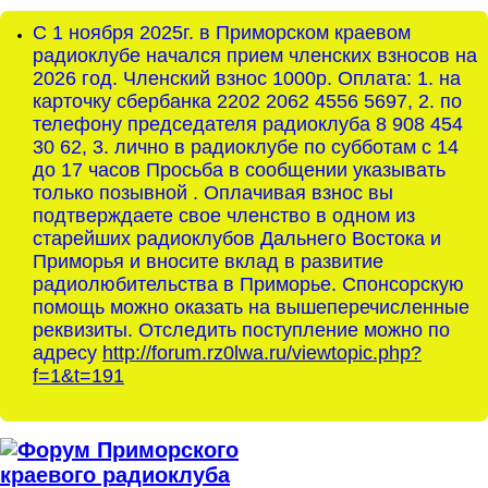
С 1 ноября 2025г. в Приморском краевом
радиоклубе начался прием членских взносов на
2026 год. Членский взнос 1000р. Оплата: 1. на
карточку сбербанка 2202 2062 4556 5697, 2. по
телефону председателя радиоклуба 8 908 454
30 62, 3. лично в радиоклубе по субботам с 14
до 17 часов Просьба в сообщении указывать
только позывной . Оплачивая взнос вы
подтверждаете свое членство в одном из
старейших радиоклубов Дальнего Востока и
Приморья и вносите вклад в развитие
радиолюбительства в Приморье. Спонсорскую
помощь можно оказать на вышеперечисленные
реквизиты. Отследить поступление можно по
адресу
http://forum.rz0lwa.ru/viewtopic.php?
f=1&t=191