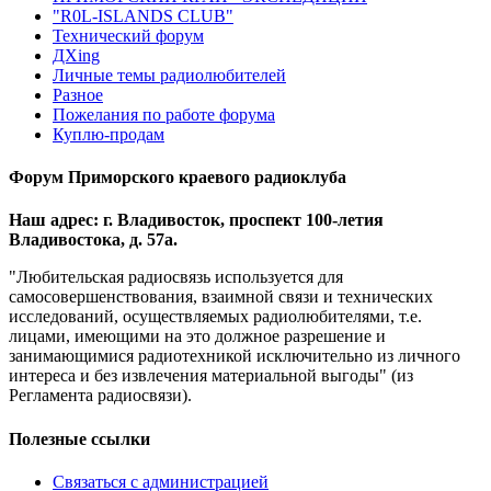
"R0L-ISLANDS CLUB"
Технический форум
ДХing
Личные темы радиолюбителей
Разное
Пожелания по работе форума
Куплю-продам
Форум Приморского краевого радиоклуба
Наш адрес: г. Владивосток, проспект 100-летия
Владивостока, д. 57а.
"Любительская радиосвязь используется для
самосовершенствования, взаимной связи и технических
исследований, осуществляемых радиолюбителями, т.е.
лицами, имеющими на это должное разрешение и
занимающимися радиотехникой исключительно из личного
интереса и без извлечения материальной выгоды" (из
Регламента радиосвязи).
Полезные ссылки
Связаться с администрацией