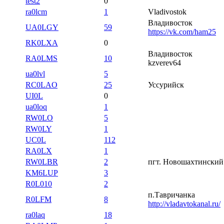
test2
0
ra0lcm
1
Vladivostok
Владивосток
UA0LGY
59
https://vk.com/ham25
RK0LXA
0
Владивосток
RA0LMS
10
kzverev64
ua0lvl
5
RC0LAO
25
Уссурийск
UI0L
0
ua0loq
1
RW0LO
5
RW0LY
1
UC0L
112
RA0LX
1
RW0LBR
2
пгт. Новошахтинский
KM6LUP
3
R0L010
2
п.Тавричанка
R0LFM
8
http://vladavtokanal.ru/
ra0laq
18