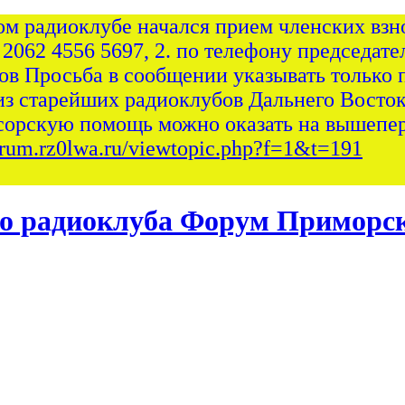
ом радиоклубе начался прием членских взно
 2062 4556 5697, 2. по телефону председател
сов Просьба в сообщении указывать только 
из старейших радиоклубов Дальнего Восток
сорскую помощь можно оказать на вышепер
forum.rz0lwa.ru/viewtopic.php?f=1&t=191
Форум Приморск