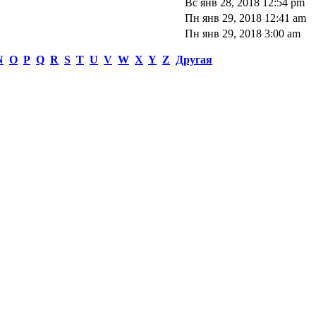
Вс янв 28, 2018 12:54 pm
Пн янв 29, 2018 12:41 am
Пн янв 29, 2018 3:00 am
N
O
P
Q
R
S
T
U
V
W
X
Y
Z
Другая