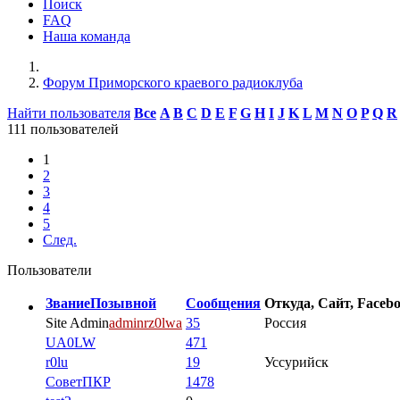
Поиск
FAQ
Наша команда
Форум Приморского краевого радиоклуба
Найти пользователя
Все
A
B
C
D
E
F
G
H
I
J
K
L
M
N
O
P
Q
R
111 пользователей
1
2
3
4
5
След.
Пользователи
Звание
Позывной
Сообщения
Откуда, Сайт, Facebo
Site Admin
adminrz0lwa
35
Россия
UA0LW
471
r0lu
19
Уссурийск
CоветПКР
1478