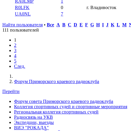
RA0LMP
1
R0LFK
0
г. Владивосток
UA0NL
7
Найти пользователя
•
Все
A
B
C
D
E
F
G
H
I
J
K
L
M
111 пользователей
1
2
3
4
5
След.
Форум Приморского краевого радиоклуба
Перейти
Форум совета Приморского краевого радиоклуба
Коллегия спортивных судей и спортивные мероприятия
Региональная коллегия спортивных судей
Радиосвязь на УКВ
Экспедции, выезды
ВИЭ "РОКАДА"