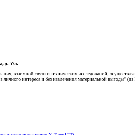
, д. 57а.
вания, взаимной связи и технических исследований, осуществл
личного интереса и без извлечения материальной выгоды" (из Р
ое интернет-агентство X-Tiger LTD
.