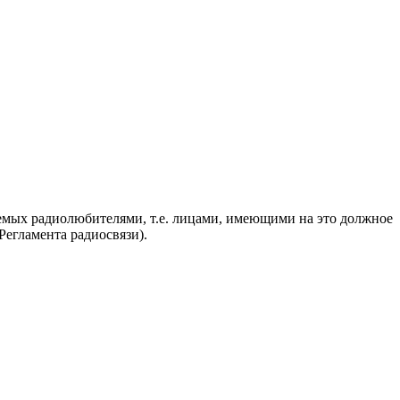
яемых радиолюбителями, т.е. лицами, имеющими на это должное
егламента радиосвязи).