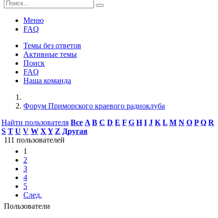
Меню
FAQ
Темы без ответов
Активные темы
Поиск
FAQ
Наша команда
Форум Приморского краевого радиоклуба
Найти пользователя
Все
A
B
C
D
E
F
G
H
I
J
K
L
M
N
O
P
Q
R
S
T
U
V
W
X
Y
Z
Другая
111 пользователей
1
2
3
4
5
След.
Пользователи