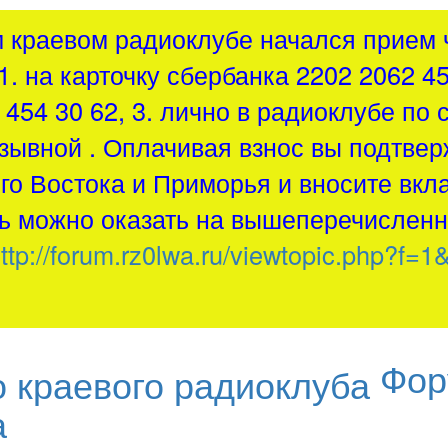
м краевом радиоклубе начался прием ч
1. на карточку сбербанка 2202 2062 4
454 30 62, 3. лично в радиоклубе по 
зывной . Оплачивая взнос вы подтвер
о Востока и Приморья и вносите вкла
 можно оказать на вышеперечисленн
ttp://forum.rz0lwa.ru/viewtopic.php?f=1
Фор
а