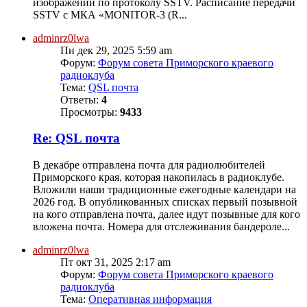
изображений по протоколу SSTV. Расписание передачи
SSTV с МКА «MONITOR-3 (R...
adminrz0lwa
Пн дек 29, 2025 5:59 am
Форум:
Форум совета Приморского краевого
радиоклуба
Тема:
QSL почта
Ответы:
4
Просмотры:
9433
Re: QSL почта
В декабре отправлена почта для радиолюбителей
Приморского края, которая накопилась в радиоклубе.
Вложили наши традиционные ежегодные календари на
2026 год. В опубликованных списках первый позывной
на кого отправлена почта, далее идут позывные для кого
вложена почта. Номера для отслеживания бандероле...
adminrz0lwa
Пт окт 31, 2025 2:17 am
Форум:
Форум совета Приморского краевого
радиоклуба
Тема:
Оперативная информация