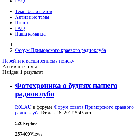
FAQ
Темы без ответов
Активные темы
Поиск
FAQ
Наша команда
Форум Приморского краевого радиоклуба
Перейти к расширенному поиску
Активные темы
Найден 1 результат
Фотохроника о буднях нашего
радиоклуба
R0LAU
в форуме
Форум совета Приморского краевого
радиоклуба
Вт дек 26, 2017 5:45 am
520
Replies
257409
Views