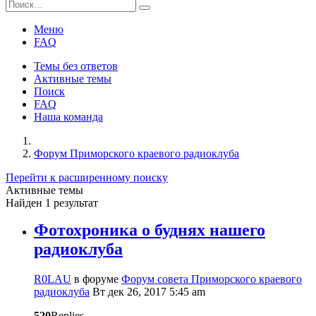
Меню
FAQ
Темы без ответов
Активные темы
Поиск
FAQ
Наша команда
Форум Приморского краевого радиоклуба
Перейти к расширенному поиску
Активные темы
Найден 1 результат
Фотохроника о буднях нашего
радиоклуба
R0LAU
в форуме
Форум совета Приморского краевого
радиоклуба
Вт дек 26, 2017 5:45 am
520
Replies