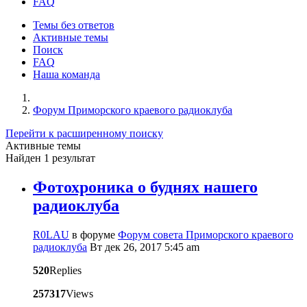
FAQ
Темы без ответов
Активные темы
Поиск
FAQ
Наша команда
Форум Приморского краевого радиоклуба
Перейти к расширенному поиску
Активные темы
Найден 1 результат
Фотохроника о буднях нашего
радиоклуба
R0LAU
в форуме
Форум совета Приморского краевого
радиоклуба
Вт дек 26, 2017 5:45 am
520
Replies
257317
Views