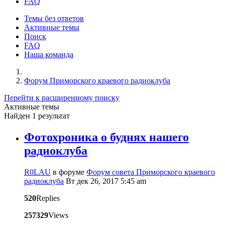
FAQ
Темы без ответов
Активные темы
Поиск
FAQ
Наша команда
Форум Приморского краевого радиоклуба
Перейти к расширенному поиску
Активные темы
Найден 1 результат
Фотохроника о буднях нашего
радиоклуба
R0LAU
в форуме
Форум совета Приморского краевого
радиоклуба
Вт дек 26, 2017 5:45 am
520
Replies
257329
Views