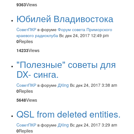
9363
Views
Юбилей Владивостока
CоветПКР
в форуме
Форум совета Приморского
краевого радиоклуба
Вс дек 24, 2017 12:49 pm
0
Replies
14233
Views
"Полезные" советы для
DX- синга.
CоветПКР
в форуме
ДХing
Вс дек 24, 2017 3:38 am
0
Replies
5648
Views
QSL from deleted entities.
CоветПКР
в форуме
ДХing
Вс дек 24, 2017 3:29 am
0
Replies