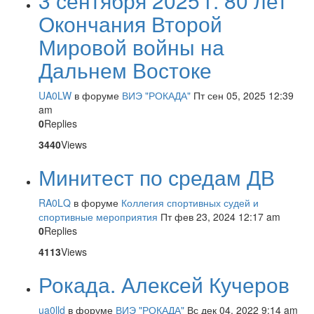
3 сентября 2025 г. 80 лет
Окончания Второй
Мировой войны на
Дальнем Востоке
UA0LW
в форуме
ВИЭ "РОКАДА"
Пт сен 05, 2025 12:39
am
0
Replies
3440
Views
Минитест по средам ДВ
RA0LQ
в форуме
Коллегия спортивных судей и
спортивные мероприятия
Пт фев 23, 2024 12:17 am
0
Replies
4113
Views
Рокада. Алексей Кучеров
ua0lld
в форуме
ВИЭ "РОКАДА"
Вс дек 04, 2022 9:14 am