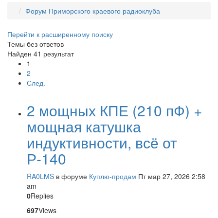
Форум Приморского краевого радиоклуба
Перейти к расширенному поиску
Темы без ответов
Найден 41 результат
1
2
След.
2 мощных КПЕ (210 пФ) +
мощная катушка
индуктивности, всё от
Р-140
RA0LMS
в форуме
Куплю-продам
Пт мар 27, 2026 2:58
am
0
Replies
697
Views