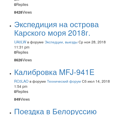
0
Replies
8428
Views
Экспедиция на острова
Карского моря 2018г.
UA0LW
в форуме
Экспедции, выезды
Ср ноя 28, 2018
11:31 pm
0
Replies
8626
Views
Калибровка MFJ-941E
RC0LAO
в форуме
Технический форум
Сб июл 14, 2018
1:54 pm
0
Replies
849
Views
Поездка в Белоруссию