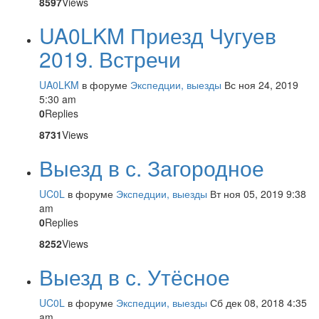
8597
Views
UA0LKM Приезд Чугуев
2019. Встречи
UA0LKM
в форуме
Экспедции, выезды
Вс ноя 24, 2019
5:30 am
0
Replies
8731
Views
Выезд в с. Загородное
UC0L
в форуме
Экспедции, выезды
Вт ноя 05, 2019 9:38
am
0
Replies
8252
Views
Выезд в с. Утёсное
UC0L
в форуме
Экспедции, выезды
Сб дек 08, 2018 4:35
am