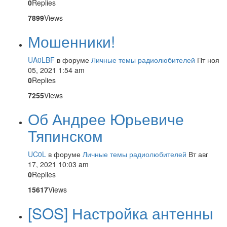
0
Replies
7899
Views
Мошенники!
UA0LBF
в форуме
Личные темы радиолюбителей
Пт ноя
05, 2021 1:54 am
0
Replies
7255
Views
Об Андрее Юрьевиче
Тяпинском
UC0L
в форуме
Личные темы радиолюбителей
Вт авг
17, 2021 10:03 am
0
Replies
15617
Views
[SOS] Настройка антенны