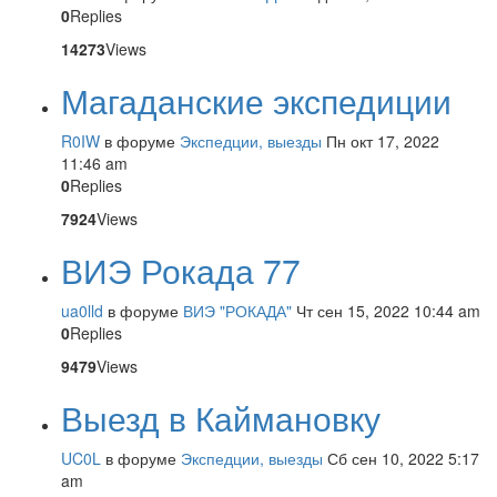
0
Replies
14273
Views
Магаданские экспедиции
R0IW
в форуме
Экспедции, выезды
Пн окт 17, 2022
11:46 am
0
Replies
7924
Views
ВИЭ Рокада 77
ua0lld
в форуме
ВИЭ "РОКАДА"
Чт сен 15, 2022 10:44 am
0
Replies
9479
Views
Выезд в Каймановку
UC0L
в форуме
Экспедции, выезды
Сб сен 10, 2022 5:17
am