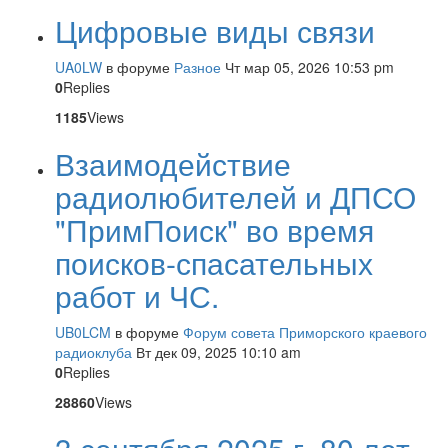
Цифровые виды связи
UA0LW
в форуме
Разное
Чт мар 05, 2026 10:53 pm
0
Replies
1185
Views
Взаимодействие
радиолюбителей и ДПСО
"ПримПоиск" во время
поисков-спасательных
работ и ЧС.
UB0LCM
в форуме
Форум совета Приморского краевого
радиоклуба
Вт дек 09, 2025 10:10 am
0
Replies
28860
Views