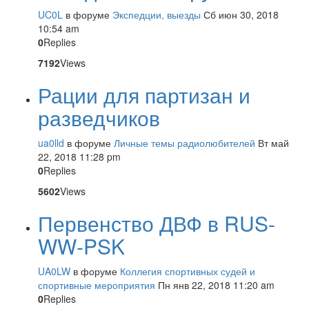
UC0L
в форуме
Экспедции, выезды
Сб июн 30, 2018
10:54 am
0
Replies
7192
Views
Рации для партизан и
разведчиков
ua0lld
в форуме
Личные темы радиолюбителей
Вт май
22, 2018 11:28 pm
0
Replies
5602
Views
Первенство ДВФ в RUS-
WW-PSK
UA0LW
в форуме
Коллегия спортивных судей и
спортивные мероприятия
Пн янв 22, 2018 11:20 am
0
Replies