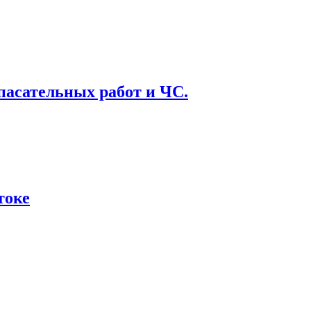
асательных работ и ЧС.
токе