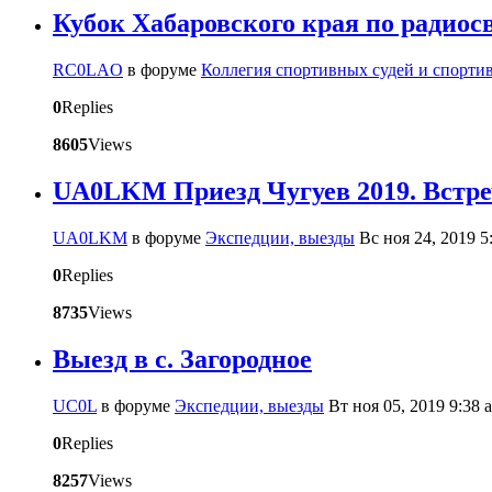
Кубок Хабаровского края по радиос
RC0LAO
в форуме
Коллегия спортивных судей и спорти
0
Replies
8605
Views
UA0LKM Приезд Чугуев 2019. Встр
UA0LKM
в форуме
Экспедции, выезды
Вс ноя 24, 2019 5
0
Replies
8735
Views
Выезд в с. Загородное
UC0L
в форуме
Экспедции, выезды
Вт ноя 05, 2019 9:38 
0
Replies
8257
Views