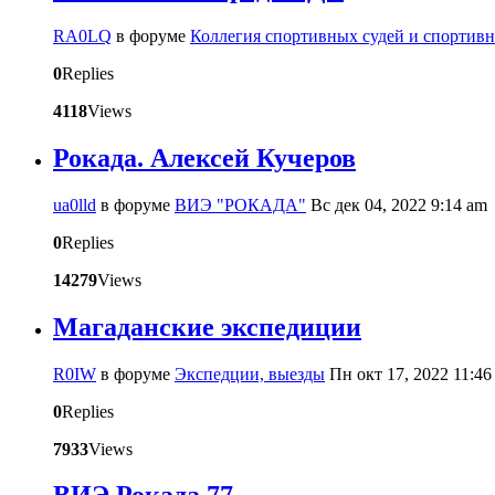
RA0LQ
в форуме
Коллегия спортивных судей и спортив
0
Replies
4118
Views
Рокада. Алексей Кучеров
ua0lld
в форуме
ВИЭ "РОКАДА"
Вс дек 04, 2022 9:14 am
0
Replies
14279
Views
Магаданские экспедиции
R0IW
в форуме
Экспедции, выезды
Пн окт 17, 2022 11:46
0
Replies
7933
Views