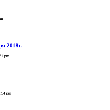
am
я 2018г.
:31 pm
1:54 pm