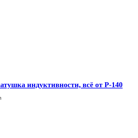
тушка индуктивности, всё от Р-140
m