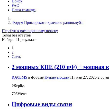
Поиск
FAQ
Наша команда
Форум Приморского краевого радиоклуба
Перейти к расширенному поиску
Темы без ответов
Найден 41 результат
1
2
След.
2 мощных КПЕ (210 пФ) + мощная ка
RA0LMS
в форуме
Куплю-продам
Пт мар 27, 2026 2:58 a
0
Replies
703
Views
Цифровые виды связи