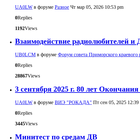
UA0LW
в форуме
Разное
Чт мар 05, 2026 10:53 pm
0
Replies
1192
Views
Взаимодействие радиолюбителей и 
UB0LCM
в форуме
Форум совета Приморского краевого 
0
Replies
28867
Views
3 сентября 2025 г. 80 лет Окончан
UA0LW
в форуме
ВИЭ "РОКАДА"
Пт сен 05, 2025 12:39
0
Replies
3445
Views
Минитест по средам ДВ