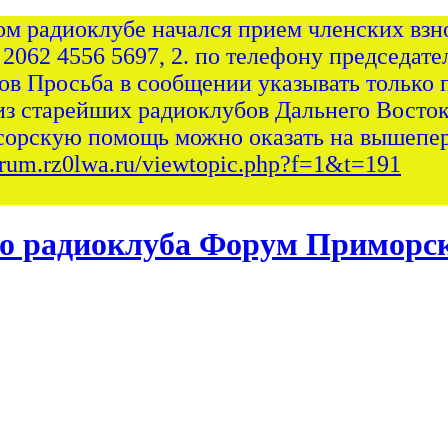
ом радиоклубе начался прием членских взно
 2062 4556 5697, 2. по телефону председател
сов Просьба в сообщении указывать только 
из старейших радиоклубов Дальнего Восток
сорскую помощь можно оказать на вышепер
forum.rz0lwa.ru/viewtopic.php?f=1&t=191
Форум Приморск