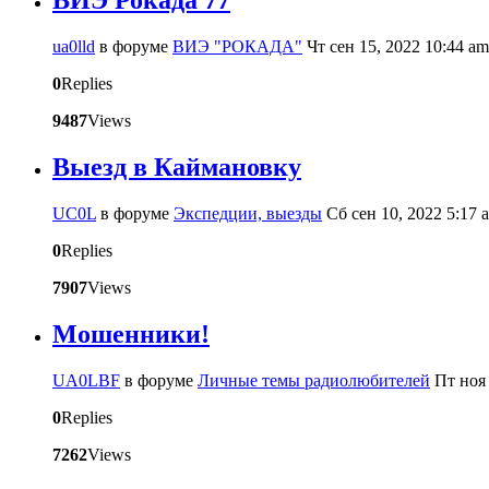
ВИЭ Рокада 77
ua0lld
в форуме
ВИЭ "РОКАДА"
Чт сен 15, 2022 10:44 am
0
Replies
9487
Views
Выезд в Каймановку
UC0L
в форуме
Экспедции, выезды
Сб сен 10, 2022 5:17 
0
Replies
7907
Views
Мошенники!
UA0LBF
в форуме
Личные темы радиолюбителей
Пт ноя 
0
Replies
7262
Views