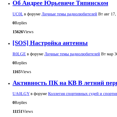
Об Андрее Юрьевиче Тяпинском
UC0L
в форуме
Личные темы радиолюбителей
Вт авг 17,
0
Replies
15626
Views
[SOS] Настройка антенны
R0LGE
в форуме
Личные темы радиолюбителей
Вт мар 3
0
Replies
1165
Views
Активность ПК на КВ В летний пер
UA0LGY
в форуме
Коллегия спортивных судей и спорти
0
Replies
11151
Views