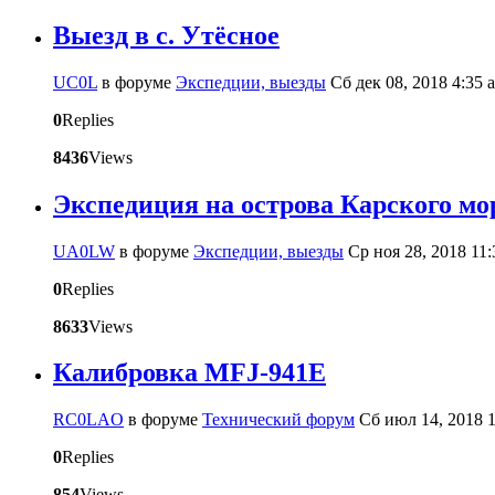
Выезд в с. Утёсное
UC0L
в форуме
Экспедции, выезды
Сб дек 08, 2018 4:35 
0
Replies
8436
Views
Экспедиция на острова Карского мор
UA0LW
в форуме
Экспедции, выезды
Ср ноя 28, 2018 11
0
Replies
8633
Views
Калибровка MFJ-941E
RC0LAO
в форуме
Технический форум
Сб июл 14, 2018 
0
Replies
854
Views