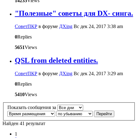
14235
Views
"Полезные" советы для DX- синга.
CоветПКР
в форуме
ДХing
Вс дек 24, 2017 3:38 am
0
Replies
5651
Views
QSL from deleted entities.
CоветПКР
в форуме
ДХing
Вс дек 24, 2017 3:29 am
0
Replies
5410
Views
Показать сообщения за
Найден 41 результат
1