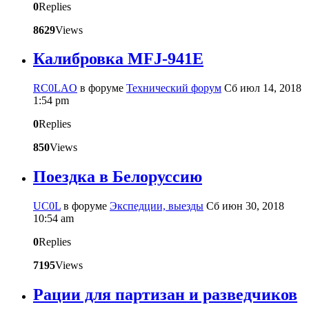
0
Replies
8629
Views
Калибровка MFJ-941E
RC0LAO
в форуме
Технический форум
Сб июл 14, 2018
1:54 pm
0
Replies
850
Views
Поездка в Белоруссию
UC0L
в форуме
Экспедции, выезды
Сб июн 30, 2018
10:54 am
0
Replies
7195
Views
Рации для партизан и разведчиков