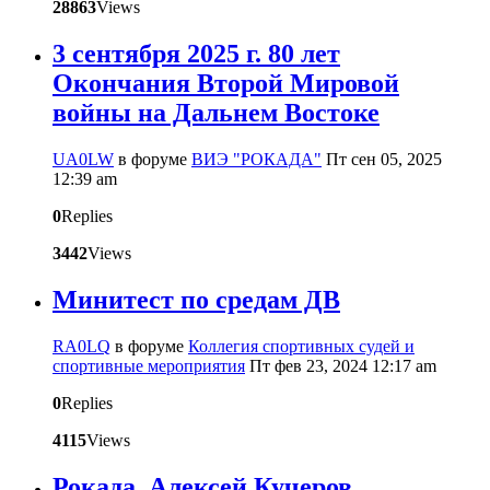
28863
Views
3 сентября 2025 г. 80 лет
Окончания Второй Мировой
войны на Дальнем Востоке
UA0LW
в форуме
ВИЭ "РОКАДА"
Пт сен 05, 2025
12:39 am
0
Replies
3442
Views
Минитест по средам ДВ
RA0LQ
в форуме
Коллегия спортивных судей и
спортивные мероприятия
Пт фев 23, 2024 12:17 am
0
Replies
4115
Views
Рокада. Алексей Кучеров