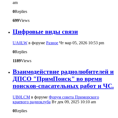
am
0
Replies
699
Views
Цифровые виды связи
UA0LW
в форуме
Разное
Чт мар 05, 2026 10:53 pm
0
Replies
1189
Views
Взаимодействие радиолюбителей и
ДПСО "ПримПоиск" во время
поисков-спасательных работ и ЧС.
UB0LCM
в форуме
Форум совета Приморского
краевого радиоклуба
Вт дек 09, 2025 10:10 am
0
Replies