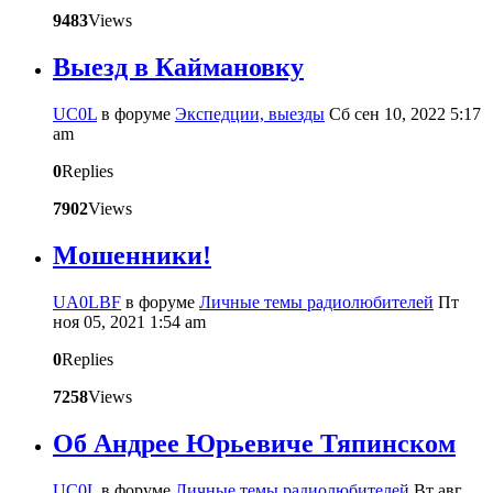
9483
Views
Выезд в Каймановку
UC0L
в форуме
Экспедции, выезды
Сб сен 10, 2022 5:17
am
0
Replies
7902
Views
Мошенники!
UA0LBF
в форуме
Личные темы радиолюбителей
Пт
ноя 05, 2021 1:54 am
0
Replies
7258
Views
Об Андрее Юрьевиче Тяпинском
UC0L
в форуме
Личные темы радиолюбителей
Вт авг