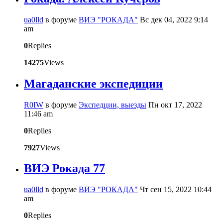
ua0lld
в форуме
ВИЭ "РОКАДА"
Вс дек 04, 2022 9:14
am
0
Replies
14275
Views
Магаданские экспедиции
R0IW
в форуме
Экспедции, выезды
Пн окт 17, 2022
11:46 am
0
Replies
7927
Views
ВИЭ Рокада 77
ua0lld
в форуме
ВИЭ "РОКАДА"
Чт сен 15, 2022 10:44
am
0
Replies