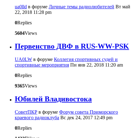
ua0lld
в форуме
Личные темы радиолюбителей
Вт май
22, 2018 11:28 pm
0
Replies
5604
Views
Первенство ДВФ в RUS-WW-PSK
UA0LW
в форуме
Коллегия спортивных судей и
спортивные мероприятия
Пн янв 22, 2018 11:20 am
0
Replies
9365
Views
Юбилей Владивостока
CоветПКР
в форуме
Форум совета Приморского
краевого радиоклуба
Вс дек 24, 2017 12:49 pm
0
Replies