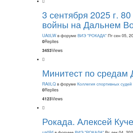
3 сентября 2025 г. 8
войны на Дальнем Во
UA0LW
в форуме
ВИЭ "РОКАДА"
Пт сен 05, 2
0
Replies
3453
Views
Минитест по средам 
RA0LQ
в форуме
Коллегия спортивных судей
0
Replies
4123
Views
Рокада. Алексей Куч
ua0lld
в форуме
ВИЭ "РОКАДА"
Вс дек 04, 20