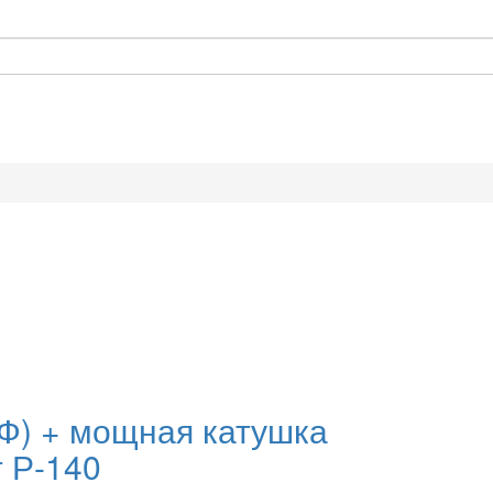
Ф) + мощная катушка
т Р-140