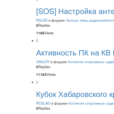
[SOS] Настройка ант
R0LGE
в форуме
Личные темы радиолюбите
0
Replies
1168
Views
Активность ПК на КВ
UA0LGY
в форуме
Коллегия спортивных суде
0
Replies
11163
Views
Кубок Хабаровского к
RC0LAO
в форуме
Коллегия спортивных суде
0
Replies