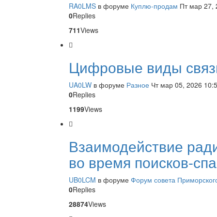
RA0LMS
в форуме
Куплю-продам
Пт мар 27,
0
Replies
711
Views
Цифровые виды связ
UA0LW
в форуме
Разное
Чт мар 05, 2026 10:
0
Replies
1199
Views
Взаимодействие рад
во время поисков-спа
UB0LCM
в форуме
Форум совета Приморского
0
Replies
28874
Views