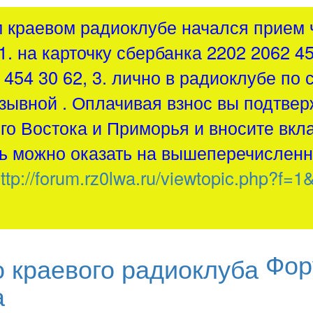
м краевом радиоклубе начался прием ч
1. на карточку сбербанка 2202 2062 4
454 30 62, 3. лично в радиоклубе по 
зывной . Оплачивая взнос вы подтвер
о Востока и Приморья и вносите вкла
 можно оказать на вышеперечисленн
ttp://forum.rz0lwa.ru/viewtopic.php?f=1
Фор
а