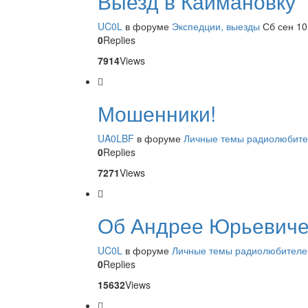
Выезд в Каймановку
UC0L
в форуме
Экспедции, выезды
Сб сен 10
0
Replies
7914
Views
Мошенники!
UA0LBF
в форуме
Личные темы радиолюбит
0
Replies
7271
Views
Об Андрее Юрьевиче
UC0L
в форуме
Личные темы радиолюбителе
0
Replies
15632
Views