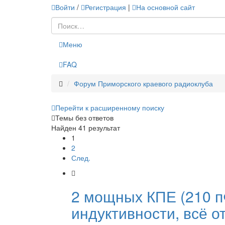
Войти
/
Регистрация
|
На основной сайт
Меню
FAQ
Форум Приморского краевого радиоклуба
Перейти к расширенному поиску
Темы без ответов
Найден 41 результат
1
2
След.
2 мощных КПЕ (210 п
индуктивности, всё о