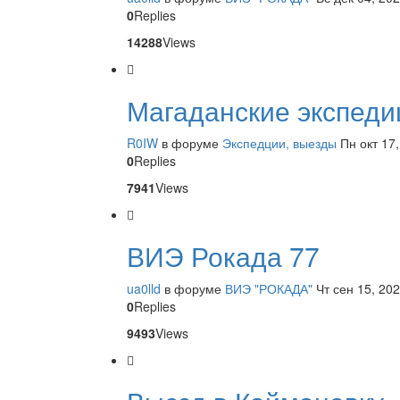
0
Replies
14288
Views
Магаданские экспеди
R0IW
в форуме
Экспедции, выезды
Пн окт 17
0
Replies
7941
Views
ВИЭ Рокада 77
ua0lld
в форуме
ВИЭ "РОКАДА"
Чт сен 15, 20
0
Replies
9493
Views