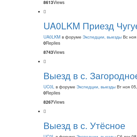
8613
Views
UA0LKM Приезд Чугуе
UA0LKM
в форуме
Экспедции, выезды
Вс ноя
0
Replies
8743
Views
Выезд в с. Загородно
UC0L
в форуме
Экспедции, выезды
Вт ноя 05
0
Replies
8267
Views
Выезд в с. Утёсное
UC0L
в форуме
Экспедции, выезды
Сб дек 08