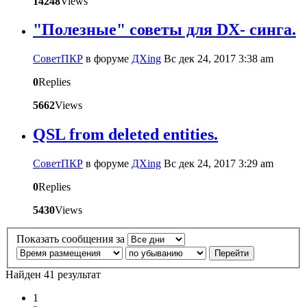
14248
Views
"Полезные" советы для DX- синга.
CоветПКР
в форуме
ДХing
Вс дек 24, 2017 3:38 am
0
Replies
5662
Views
QSL from deleted entities.
CоветПКР
в форуме
ДХing
Вс дек 24, 2017 3:29 am
0
Replies
5430
Views
Показать сообщения за
Найден 41 результат
1