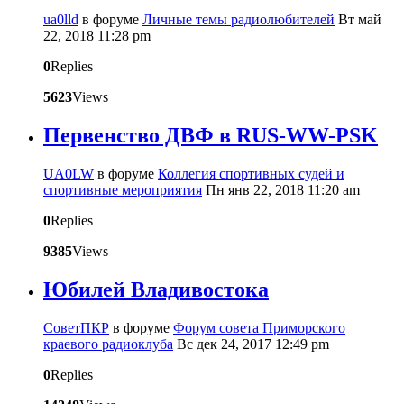
ua0lld
в форуме
Личные темы радиолюбителей
Вт май
22, 2018 11:28 pm
0
Replies
5623
Views
Первенство ДВФ в RUS-WW-PSK
UA0LW
в форуме
Коллегия спортивных судей и
спортивные мероприятия
Пн янв 22, 2018 11:20 am
0
Replies
9385
Views
Юбилей Владивостока
CоветПКР
в форуме
Форум совета Приморского
краевого радиоклуба
Вс дек 24, 2017 12:49 pm
0
Replies