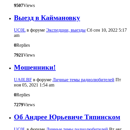
9507
Views
Выезд в Каймановку
UC0L
в форуме
Экспедции, выезды
Сб сен 10, 2022 5:17
am
0
Replies
7921
Views
Мошенники!
UA0LBF
в форуме
Личные темы радиолюбителей
Пт
ноя 05, 2021 1:54 am
0
Replies
7279
Views
Об Андрее Юрьевиче Тяпинском
UC0L
в форуме
Личные темы радиолюбителей
Вт авг