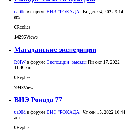
ua0lld
в форуме
ВИЭ "РОКАДА"
Вс дек 04, 2022 9:14
am
0
Replies
14296
Views
Магаданские экспедиции
R0IW
в форуме
Экспедции, выезды
Пн окт 17, 2022
11:46 am
0
Replies
7948
Views
ВИЭ Рокада 77
ua0lld
в форуме
ВИЭ "РОКАДА"
Чт сен 15, 2022 10:44
am
0
Replies