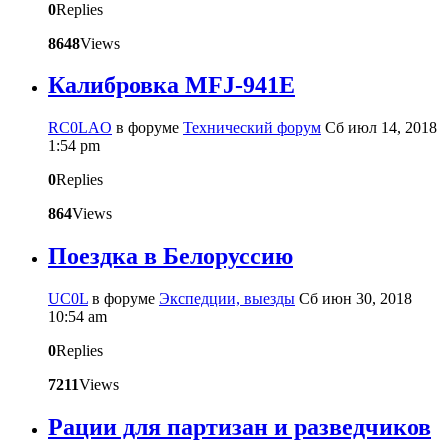
0
Replies
8648
Views
Калибровка MFJ-941E
RC0LAO
в форуме
Технический форум
Сб июл 14, 2018
1:54 pm
0
Replies
864
Views
Поездка в Белоруссию
UC0L
в форуме
Экспедции, выезды
Сб июн 30, 2018
10:54 am
0
Replies
7211
Views
Рации для партизан и разведчиков