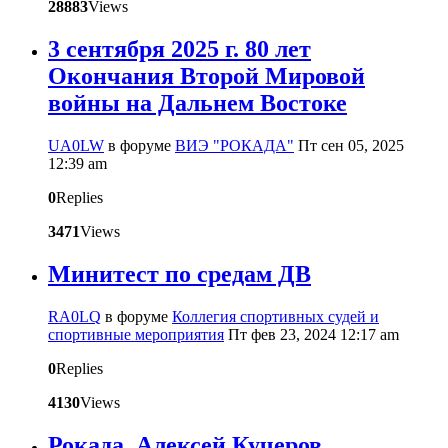
28883
Views
3 сентября 2025 г. 80 лет
Окончания Второй Мировой
войны на Дальнем Востоке
UA0LW
в форуме
ВИЭ "РОКАДА"
Пт сен 05, 2025
12:39 am
0
Replies
3471
Views
Минитест по средам ДВ
RA0LQ
в форуме
Коллегия спортивных судей и
спортивные мероприятия
Пт фев 23, 2024 12:17 am
0
Replies
4130
Views
Рокада. Алексей Кучеров