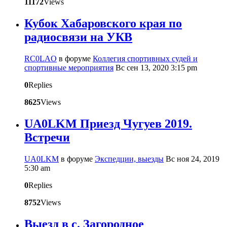
11172
Views
Кубок Хабаровского края по
радиосвязи на УКВ
RC0LAO
в форуме
Коллегия спортивных судей и
спортивные мероприятия
Вс сен 13, 2020 3:15 pm
0
Replies
8625
Views
UA0LKM Приезд Чугуев 2019.
Встречи
UA0LKM
в форуме
Экспедции, выезды
Вс ноя 24, 2019
5:30 am
0
Replies
8752
Views
Выезд в с. Загородное