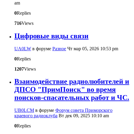
am
0
Replies
716
Views
Цифровые виды связи
UA0LW
в форуме
Разное
Чт мар 05, 2026 10:53 pm
0
Replies
1207
Views
Взаимодействие радиолюбителей и
ДПСО "ПримПоиск" во время
поисков-спасательных работ и ЧС.
UB0LCM
в форуме
Форум совета Приморского
краевого радиоклуба
Вт дек 09, 2025 10:10 am
0
Replies