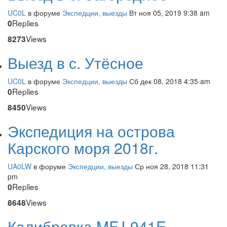
UC0L
в форуме
Экспедции, выезды
Вт ноя 05, 2019 9:38 am
Replies
0
Views
8273
Выезд в с. Утёсное
UC0L
в форуме
Экспедции, выезды
Сб дек 08, 2018 4:35 am
Replies
0
Views
8450
Экспедиция на острова
Карского моря 2018г.
UA0LW
в форуме
Экспедции, выезды
Ср ноя 28, 2018 11:31
pm
Replies
0
Views
8648
Калибровка MFJ-941E