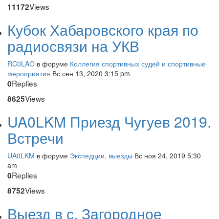
Views
11172
Кубок Хабаровского края по
радиосвязи на УКВ
RC0LAO
в форуме
Коллегия спортивных судей и спортивные
мероприятия
Вс сен 13, 2020 3:15 pm
Replies
0
Views
8625
UA0LKM Приезд Чугуев 2019.
Встречи
UA0LKM
в форуме
Экспедции, выезды
Вс ноя 24, 2019 5:30
am
Replies
0
Views
8752
Выезд в с. Загородное