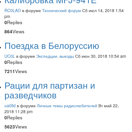
RC0LAO
в форуме
Технический форум
Сб июл 14, 2018 1:54
pm
Replies
0
Views
864
Поездка в Белоруссию
UC0L
в форуме
Экспедции, выезды
Сб июн 30, 2018 10:54 am
Replies
0
Views
7211
Рации для партизан и
разведчиков
ua0lld
в форуме
Личные темы радиолюбителей
Вт май 22,
2018 11:28 pm
Replies
0
Views
5623