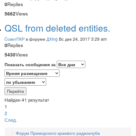
Replies
0
Views
5662
QSL from deleted entities.
CоветПКР
в форуме
ДХing
Вс дек 24, 2017 3:29 am
Replies
0
Views
5430
Показать сообщения за
Найден 41 результат
1
2
След.
Форум Приморского краевого радиоклуба