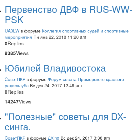
Первенство ДВФ в RUS-WW-
PSK
UA0LW
в форуме
Коллегия спортивных судей и спортивные
мероприятия
Пн янв 22, 2018 11:20 am
Replies
0
Views
9385
Юбилей Владивостока
CоветПКР
в форуме
Форум совета Приморского краевого
радиоклуба
Вс дек 24, 2017 12:49 pm
Replies
0
Views
14247
"Полезные" советы для DX-
синга.
CоветПКР
в форуме
ДХing
Вс дек 24, 2017 3:38 am