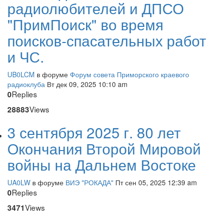
радиолюбителей и ДПСО
"ПримПоиск" во время
поисков-спасательных работ
и ЧС.
UB0LCM
в форуме
Форум совета Приморского краевого
радиоклуба
Вт дек 09, 2025 10:10 am
Replies
0
Views
28883
3 сентября 2025 г. 80 лет
Окончания Второй Мировой
войны на Дальнем Востоке
UA0LW
в форуме
ВИЭ "РОКАДА"
Пт сен 05, 2025 12:39 am
Replies
0
Views
3471