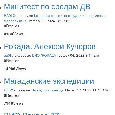
Минитест по средам ДВ
RA0LQ
в форуме
Коллегия спортивных судей и спортивные
мероприятия
Пт фев 23, 2024 12:17 am
Replies
0
Views
4130
Рокада. Алексей Кучеров
ua0lld
в форуме
ВИЭ "РОКАДА"
Вс дек 04, 2022 9:14 am
Replies
0
Views
14296
Магаданские экспедиции
R0IW
в форуме
Экспедции, выезды
Пн окт 17, 2022 11:46 am
Replies
0
Views
7948