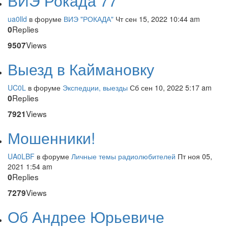
ВИЭ Рокада 77
ua0lld
в форуме
ВИЭ "РОКАДА"
Чт сен 15, 2022 10:44 am
Replies
0
Views
9507
Выезд в Каймановку
UC0L
в форуме
Экспедции, выезды
Сб сен 10, 2022 5:17 am
Replies
0
Views
7921
Мошенники!
UA0LBF
в форуме
Личные темы радиолюбителей
Пт ноя 05,
2021 1:54 am
Replies
0
Views
7279
Об Андрее Юрьевиче