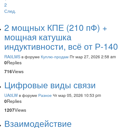
2
След.
2 мощных КПЕ (210 пФ) +
мощная катушка
индуктивности, всё от Р-140
RA0LMS
в форуме
Куплю-продам
Пт мар 27, 2026 2:58 am
Replies
0
Views
716
Цифровые виды связи
UA0LW
в форуме
Разное
Чт мар 05, 2026 10:53 pm
Replies
0
Views
1207
Взаимодействие