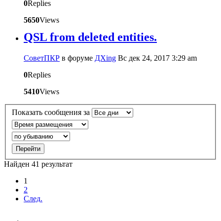
0
Replies
5650
Views
QSL from deleted entities.
CоветПКР
в форуме
ДХing
Вс дек 24, 2017 3:29 am
0
Replies
5410
Views
Показать сообщения за
Найден 41 результат
1
2
След.