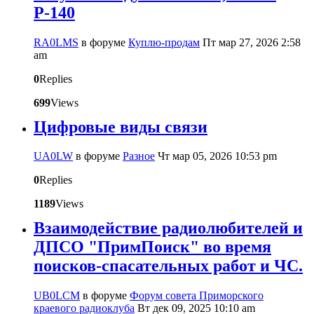
Р-140
RA0LMS
в форуме
Куплю-продам
Пт мар 27, 2026 2:58
am
0
Replies
699
Views
Цифровые виды связи
UA0LW
в форуме
Разное
Чт мар 05, 2026 10:53 pm
0
Replies
1189
Views
Взаимодействие радиолюбителей и
ДПСО "ПримПоиск" во время
поисков-спасательных работ и ЧС.
UB0LCM
в форуме
Форум совета Приморского
краевого радиоклуба
Вт дек 09, 2025 10:10 am