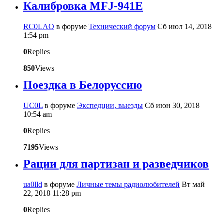
Калибровка MFJ-941E
RC0LAO
в форуме
Технический форум
Сб июл 14, 2018
1:54 pm
0
Replies
850
Views
Поездка в Белоруссию
UC0L
в форуме
Экспедции, выезды
Сб июн 30, 2018
10:54 am
0
Replies
7195
Views
Рации для партизан и разведчиков
ua0lld
в форуме
Личные темы радиолюбителей
Вт май
22, 2018 11:28 pm
0
Replies