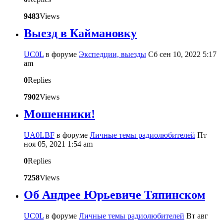
9483
Views
Выезд в Каймановку
UC0L
в форуме
Экспедции, выезды
Сб сен 10, 2022 5:17
am
0
Replies
7902
Views
Мошенники!
UA0LBF
в форуме
Личные темы радиолюбителей
Пт
ноя 05, 2021 1:54 am
0
Replies
7258
Views
Об Андрее Юрьевиче Тяпинском
UC0L
в форуме
Личные темы радиолюбителей
Вт авг