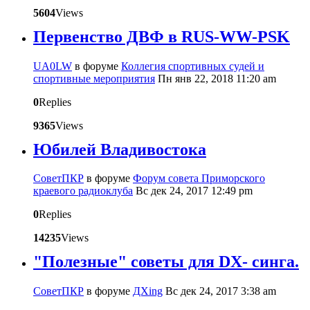
5604
Views
Первенство ДВФ в RUS-WW-PSK
UA0LW
в форуме
Коллегия спортивных судей и
спортивные мероприятия
Пн янв 22, 2018 11:20 am
0
Replies
9365
Views
Юбилей Владивостока
CоветПКР
в форуме
Форум совета Приморского
краевого радиоклуба
Вс дек 24, 2017 12:49 pm
0
Replies
14235
Views
"Полезные" советы для DX- синга.
CоветПКР
в форуме
ДХing
Вс дек 24, 2017 3:38 am