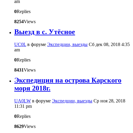
am
0
Replies
8254
Views
Выезд в с. Утёсное
UC0L
в форуме
Экспедции, выезды
Сб дек 08, 2018 4:35
am
0
Replies
8431
Views
Экспедиция на острова Карского
моря 2018г.
UA0LW
в форуме
Экспедции, выезды
Ср ноя 28, 2018
11:31 pm
0
Replies
8629
Views