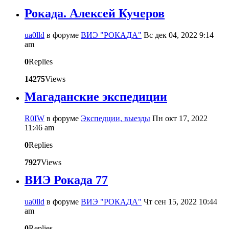
Рокада. Алексей Кучеров
ua0lld
в форуме
ВИЭ "РОКАДА"
Вс дек 04, 2022 9:14
am
0
Replies
14275
Views
Магаданские экспедиции
R0IW
в форуме
Экспедции, выезды
Пн окт 17, 2022
11:46 am
0
Replies
7927
Views
ВИЭ Рокада 77
ua0lld
в форуме
ВИЭ "РОКАДА"
Чт сен 15, 2022 10:44
am
0
Replies