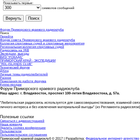
Показывать первые:
символов сообщений
Форум Приморского краевого радиоклуба
Поиск
Перейти
Форум совета Приморского краевого радиоклуба
Коллегия спортивных судей и спортивные мероприятия
Региональная коллегия спортивных судей
Радиосвязь на УКВ
Экспедции, выезды
ВИЭ "РОКАДА"
ПРИМОРСКИЙ КРАЙ - ЭКСПЕДИЦИИ
"R0L-ISLANDS CLUB"
Технический форум
ДХing
Личные темы радиолюбителей
Разное
Пожелания по работе форума
Куплю-продам
Форум Приморского краевого радиоклуба
Наш адрес: г. Владивосток, проспект 100-летия Владивостока, д. 57а.
"Любительская радиосвязь используется для самосовершенствования, взаимной связ
личного интереса и без извлечения материальной выгоды" (из Регламента радиосвязи)
Полезные ссылки
Связаться с администрацией
Наша команда
Удалить cookies конференции
Пользователи
Пользовательское соглашение
Приморский краевой радиоклуб © 2017 | Разработка:
Федеральное интернет-агентство 