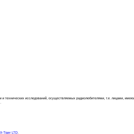
и и технических исследований, осуществляемых радиолюбителями, т.е. лицами, име
.
X-Tiger LTD
.