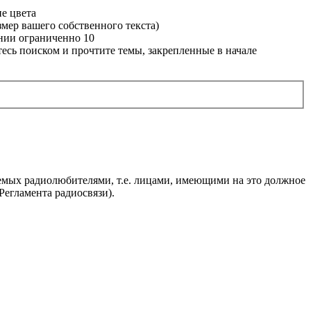
е цвета
змер вашего собственного текста)
нии ограниченно 10
сь поиском и прочтите темы, закрепленные в начале
яемых радиолюбителями, т.е. лицами, имеющими на это должное
егламента радиосвязи).