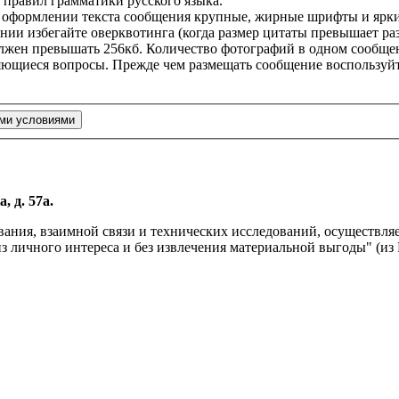
правил грамматики русского языка.
ри оформлении текста сообщения крупные, жирные шрифты и ярки
ании избегайте оверквотинга (когда размер цитаты превышает ра
олжен превышать 256кб. Количество фотографий в одном сообще
яющиеся вопросы. Прежде чем размещать сообщение воспользуйте
, д. 57а.
вания, взаимной связи и технических исследований, осуществл
личного интереса и без извлечения материальной выгоды" (из Р