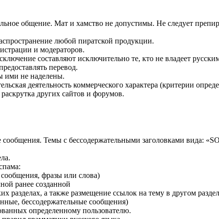
ельное общение. Мат и хамство не допустимы. Не следует препир
распространение любой пиратской продукции.
истрации и модераторов.
ключение составляют исключительно те, кто не владеет русским
предоставлять перевод.
вы ими не наделены.
тельская деятельность коммерческого характера (критерии опред
 раскрутка других сайтов и форумов.
ие сообщения. Темы с бессодержательными заголовками вида: «S
ла.
спама:
сообщения, фразы или слова)
ной ранее созданной
 разделах, а также размещение ссылок на тему в другом раздел
нные, бессодержательные сообщения)
ованных определенному пользователю.