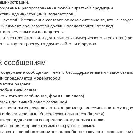
администрации.
суждение и распространение любой пиратской продукции.
ствий администрации и модераторов.
 русский. Исключение составляют исключительно те, кто не владее
ых случаях пользователи должны предоставлять перевод.
атора, если вы ими не наделены.
я и исследовательская деятельность коммерческого характера (кр
ль которых - раскрутка других сайтов и форумов.
к сообщениям
ть содержание сообщения. Темы с бессодержательными заголовкам
ти определяется модератором.
матике раздела.
 любые виды спама:
о и того же сообщения, фразы или слова)
ия» идентичной ранее созданной
 нескольких разделах, а также размещение ссылок на тему в друг
 и бессмысленные, бессодержательные сообщения)
тера, адресованных определенному пользователю.
облюдением правил грамматики русского языка.
ользовать при оформлении текста сообщения крупные, жирные шриф