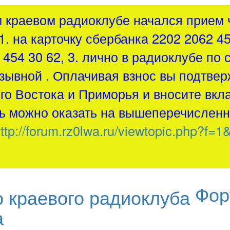
м краевом радиоклубе начался прием ч
1. на карточку сбербанка 2202 2062 4
454 30 62, 3. лично в радиоклубе по 
зывной . Оплачивая взнос вы подтвер
о Востока и Приморья и вносите вкла
 можно оказать на вышеперечисленн
ttp://forum.rz0lwa.ru/viewtopic.php?f=1
Фор
а