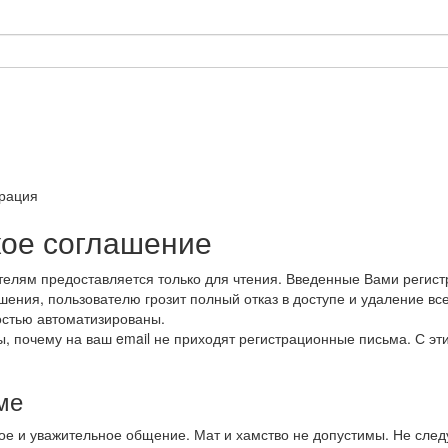
трация
кое соглашение
телям предоставляется только для чтения. Введенные Вами реги
шения, пользователю грозит полный отказ в доступе и удаление в
остью автоматизированы.
ы, почему на ваш email не приходят регистрационные письма. С эт
ме
ое и уважительное общение. Мат и хамство не допустимы. Не следу