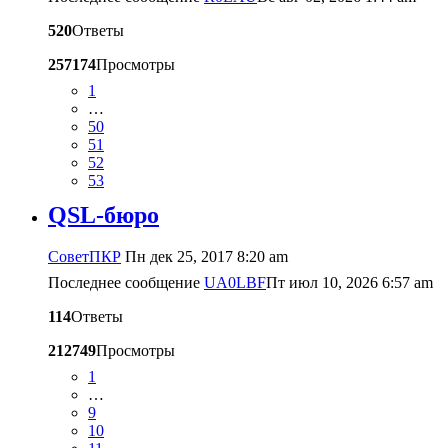
520
Ответы
257174
Просмотры
1
…
50
51
52
53
QSL-бюро
CоветПКР
Пн дек 25, 2017 8:20 am
Последнее сообщение
UA0LBF
Пт июл 10, 2026 6:57 am
114
Ответы
212749
Просмотры
1
…
9
10