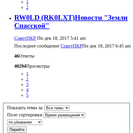
1
2
RW0LD (RK0LXT)Новости "Земли
Спасской"
CоветПКР
Пн дек 18, 2017 5:41 am
Последнее сообщение
CоветПКР
Пн дек 18, 2017 6:45 am
46
Ответы
40294
Просмотры
1
2
3
4
5
Показать темы за:
Поле сортировки