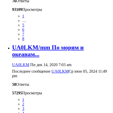
76
Ответы
93109
Просмотры
1
…
5
6
7
8
UA0LKM/mm По морям и
океанам...
UA0LKM
Пн дек 14, 2020 7:03 am
Последнее сообщение
UA0LKM
Ср июн 05, 2024 11:49
pm
58
Ответы
57295
Просмотры
1
2
3