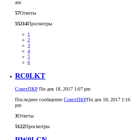
am
57
Ответы
55214
Просмотры
1
2
3
4
5
6
RC0LKT
CоветПКР
Пн дек 18, 2017 1:07 pm
Последнее сообщение
CоветПКР
Пн дек 18, 2017 1:16
pm
3
Ответы
5122
Просмотры
RW0LCN