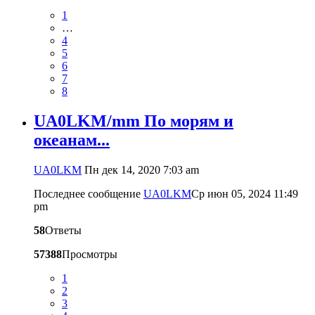
1
…
4
5
6
7
8
UA0LKM/mm По морям и
океанам...
UA0LKM
Пн дек 14, 2020 7:03 am
Последнее сообщение
UA0LKM
Ср июн 05, 2024 11:49
pm
58
Ответы
57388
Просмотры
1
2
3