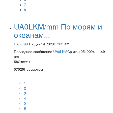
7
8
UA0LKM/mm По морям и
океанам...
UA0LKM
Пн дек 14, 2020 7:03 am
Последнее сообщение
UA0LKM
Ср июн 05, 2024 11:49
pm
58
Ответы
57520
Просмотры
1
2
3
4
5
6