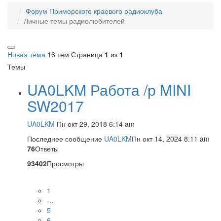
Форум Приморского краевого радиоклуба
Личные темы радиолюбителей
Новая тема
16 тем
Страница
1
из
1
Темы
UA0LKM Работа /р MINI
SW2017
UA0LKM
Пн окт 29, 2018 6:14 am
Последнее сообщение
UA0LKM
Пн окт 14, 2024 8:11 am
76
Ответы
93402
Просмотры
1
…
5
6