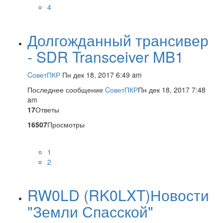
4
Долгожданный трансивер
- SDR Transceiver MB1
CоветПКР
Пн дек 18, 2017 6:49 am
Последнее сообщение
CоветПКР
Пн дек 18, 2017 7:48
am
17
Ответы
16507
Просмотры
1
2
RW0LD (RK0LXT)Новости
"Земли Спасской"