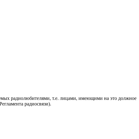
яемых радиолюбителями, т.е. лицами, имеющими на это должное
егламента радиосвязи).