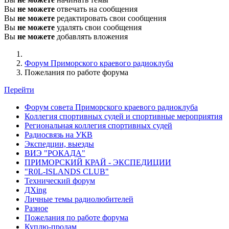
Вы
не можете
отвечать на сообщения
Вы
не можете
редактировать свои сообщения
Вы
не можете
удалять свои сообщения
Вы
не можете
добавлять вложения
Форум Приморского краевого радиоклуба
Пожелания по работе форума
Перейти
Форум совета Приморского краевого радиоклуба
Коллегия спортивных судей и спортивные мероприятия
Региональная коллегия спортивных судей
Радиосвязь на УКВ
Экспедции, выезды
ВИЭ "РОКАДА"
ПРИМОРСКИЙ КРАЙ - ЭКСПЕДИЦИИ
"R0L-ISLANDS CLUB"
Технический форум
ДХing
Личные темы радиолюбителей
Разное
Пожелания по работе форума
Куплю-продам