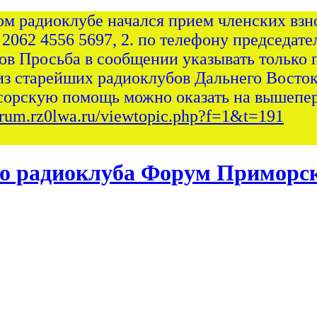
ом радиоклубе начался прием членских взно
 2062 4556 5697, 2. по телефону председател
сов Просьба в сообщении указывать только 
из старейших радиоклубов Дальнего Восток
сорскую помощь можно оказать на вышепер
forum.rz0lwa.ru/viewtopic.php?f=1&t=191
Форум Приморск