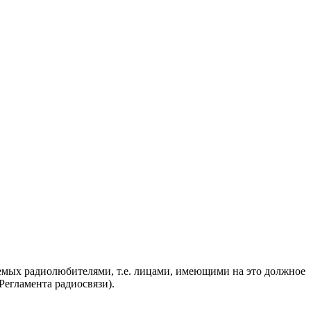
яемых радиолюбителями, т.е. лицами, имеющими на это должное
егламента радиосвязи).