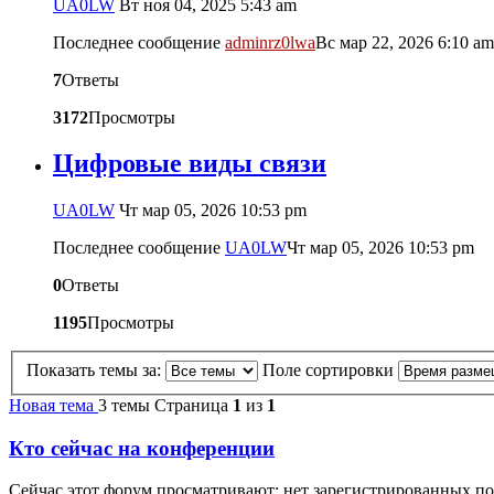
UA0LW
Вт ноя 04, 2025 5:43 am
Последнее сообщение
adminrz0lwa
Вс мар 22, 2026 6:10 am
7
Ответы
3172
Просмотры
Цифровые виды связи
UA0LW
Чт мар 05, 2026 10:53 pm
Последнее сообщение
UA0LW
Чт мар 05, 2026 10:53 pm
0
Ответы
1195
Просмотры
Показать темы за:
Поле сортировки
Новая тема
3 темы
Страница
1
из
1
Кто сейчас на конференции
Сейчас этот форум просматривают: нет зарегистрированных по