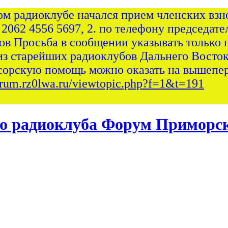
ом радиоклубе начался прием членских взно
 2062 4556 5697, 2. по телефону председател
сов Просьба в сообщении указывать только 
из старейших радиоклубов Дальнего Восток
сорскую помощь можно оказать на вышепер
forum.rz0lwa.ru/viewtopic.php?f=1&t=191
Форум Приморск