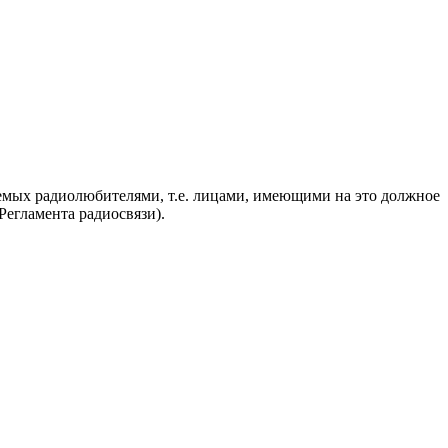
яемых радиолюбителями, т.е. лицами, имеющими на это должное
егламента радиосвязи).