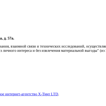
, д. 57а.
вания, взаимной связи и технических исследований, осуществл
личного интереса и без извлечения материальной выгоды" (из Р
ое интернет-агентство X-Tiger LTD
.