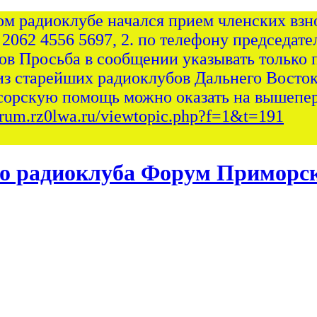
ом радиоклубе начался прием членских взно
 2062 4556 5697, 2. по телефону председател
сов Просьба в сообщении указывать только 
из старейших радиоклубов Дальнего Восток
сорскую помощь можно оказать на вышепер
forum.rz0lwa.ru/viewtopic.php?f=1&t=191
Форум Приморск