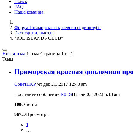
Поиск
FAQ
Наша команда
Форум Приморского краевого радиоклуба
Экспедции, выезды
"R0L-ISLANDS CLUB"
Новая тема
1 тема
Страница
1
из
1
Темы
Приморская краевая дипломная
CоветПКР
Чт дек 21, 2017 12:48 am
Последнее сообщение
R0LS
Вт янв 03, 2023 6:13 am
109
Ответы
96727
Просмотры
1
…