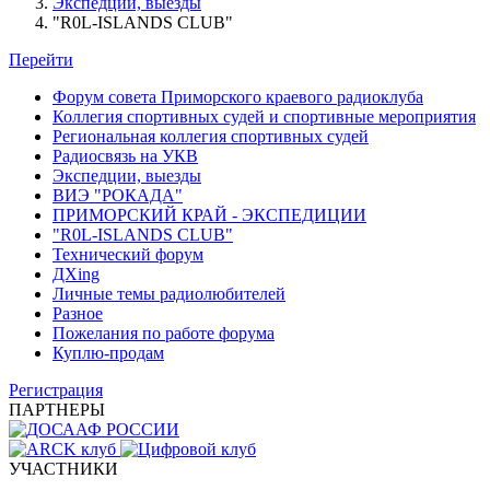
Экспедции, выезды
"R0L-ISLANDS CLUB"
Перейти
Форум совета Приморского краевого радиоклуба
Коллегия спортивных судей и спортивные мероприятия
Региональная коллегия спортивных судей
Радиосвязь на УКВ
Экспедции, выезды
ВИЭ "РОКАДА"
ПРИМОРСКИЙ КРАЙ - ЭКСПЕДИЦИИ
"R0L-ISLANDS CLUB"
Технический форум
ДХing
Личные темы радиолюбителей
Разное
Пожелания по работе форума
Куплю-продам
Регистрация
ПАРТНЕРЫ
УЧАСТНИКИ