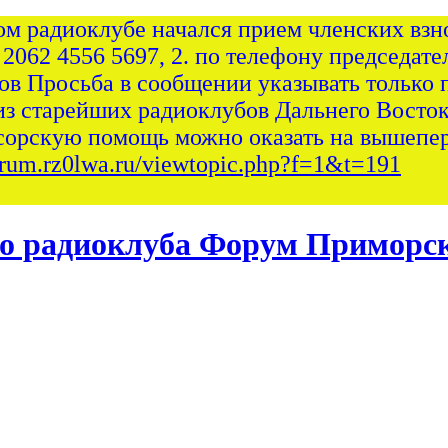
ом радиоклубе начался прием членских взно
 2062 4556 5697, 2. по телефону председател
сов Просьба в сообщении указывать только 
из старейших радиоклубов Дальнего Восток
сорскую помощь можно оказать на вышепер
forum.rz0lwa.ru/viewtopic.php?f=1&t=191
Форум Приморск