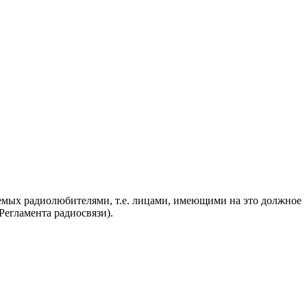
яемых радиолюбителями, т.е. лицами, имеющими на это должное
егламента радиосвязи).