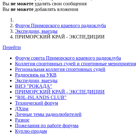
Вы
не можете
удалять свои сообщения
Вы
не можете
добавлять вложения
Форум Приморского краевого радиоклуба
Экспедции, выезды
ПРИМОРСКИЙ КРАЙ - ЭКСПЕДИЦИИ
Перейти
Форум совета Приморского краевого радиоклуба
Коллегия спортивных судей и спортивные мероприятия
Региональная коллегия спортивных судей
Радиосвязь на УКВ
Экспедции, выезды
ВИЭ "РОКАДА"
ПРИМОРСКИЙ КРАЙ - ЭКСПЕДИЦИИ
"R0L-ISLANDS CLUB"
Технический форум
ДХing
Личные темы радиолюбителей
Разное
Пожелания по работе форума
Куплю-продам