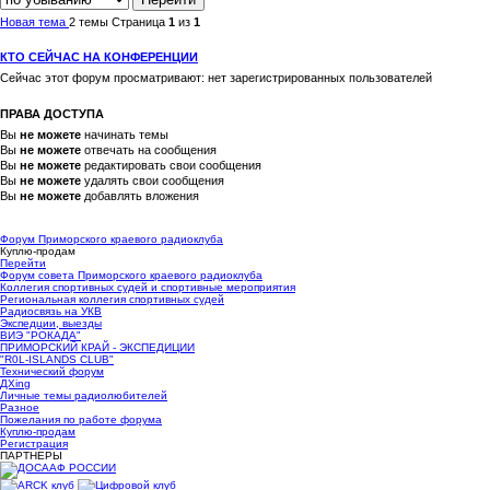
Новая тема
2 темы
Страница
1
из
1
КТО СЕЙЧАС НА КОНФЕРЕНЦИИ
Сейчас этот форум просматривают: нет зарегистрированных пользователей
ПРАВА ДОСТУПА
Вы
не можете
начинать темы
Вы
не можете
отвечать на сообщения
Вы
не можете
редактировать свои сообщения
Вы
не можете
удалять свои сообщения
Вы
не можете
добавлять вложения
Форум Приморского краевого радиоклуба
Куплю-продам
Перейти
Форум совета Приморского краевого радиоклуба
Коллегия спортивных судей и спортивные мероприятия
Региональная коллегия спортивных судей
Радиосвязь на УКВ
Экспедции, выезды
ВИЭ "РОКАДА"
ПРИМОРСКИЙ КРАЙ - ЭКСПЕДИЦИИ
"R0L-ISLANDS CLUB"
Технический форум
ДХing
Личные темы радиолюбителей
Разное
Пожелания по работе форума
Куплю-продам
Регистрация
ПАРТНЕРЫ