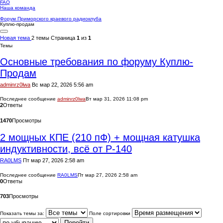
FAQ
Наша команда
Форум Приморского краевого радиоклуба
Куплю-продам
Новая тема
2 темы
Страница
1
из
1
Темы
Основные требования по форуму Куплю-
Продам
adminrz0lwa
Вс мар 22, 2026 5:56 am
Последнее сообщение
adminrz0lwa
Вт мар 31, 2026 11:08 pm
2
Ответы
1470
Просмотры
2 мощных КПЕ (210 пФ) + мощная катушка
индуктивности, всё от Р-140
RA0LMS
Пт мар 27, 2026 2:58 am
Последнее сообщение
RA0LMS
Пт мар 27, 2026 2:58 am
0
Ответы
703
Просмотры
Показать темы за:
Поле сортировки