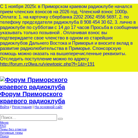
С 1 ноября 2025г. в Приморском краевом радиоклубе начался
прием членских взносов на 2026 год. Членский взнос 1000р.
Оплата: 1. на карточку сбербанка 2202 2062 4556 5697, 2. по
телефону председателя радиоклуба 8 908 454 30 62, 3. лично в
радиоклубе по субботам с 14 до 17 часов Просьба в сообщении
указывать только позывной . Оплачивая взнос вы
подтверждаете свое членство в одном из старейших
радиоклубов Дальнего Востока и Приморья и вносите вклад в
развитие радиолюбительства в Приморье. Спонсорскую
помощь можно оказать на вышеперечисленные реквизиты.
Отследить поступление можно по адресу
http://forum.rz0lwa.ru/viewtopic.php?f=1&t=191
Форум Приморского
краевого радиоклуба
Войти
/
Регистрация
|
На основной сайт
Меню
FAQ
Темы без ответов
Активные темы
Поиск