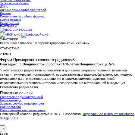
Технический форум
ДХing
Личные темы радиолюбителей
Разное
Пожелания по работе форума
Куплю-продам
Регистрация
ПАРТНЕРЫ
УЧАСТНИКИ
Всего
0
посетителей :: 0 зарегистрированных и 0 скрытых
СТАТИСТИКА
2 темы
Форум Приморского краевого радиоклуба
Наш адрес: г. Владивосток, проспект 100-летия Владивостока, д. 57а.
"Любительская радиосвязь используется для самосовершенствования, взаимной
связи и технических исследований, осуществляемых радиолюбителями, т.е. лицами,
имеющими на это должное разрешение и занимающимися радиотехникой
исключительно из личного интереса и без извлечения материальной выгоды" (из
Регламента радиосвязи).
Полезные ссылки
Связаться с администрацией
Наша команда
Удалить cookies конференции
Пользователи
Пользовательское соглашение
Приморский краевой радиоклуб © 2017 | Разработка:
Федеральное интернет-агентство
X-Tiger LTD
.
×
Login