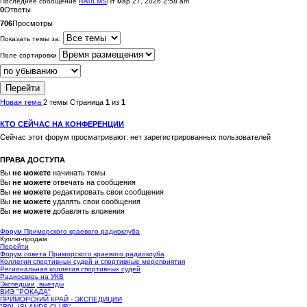
Последнее сообщение
RA0LMS
Пт мар 27, 2026 2:58 am
0
Ответы
706
Просмотры
Показать темы за:
Поле сортировки
Новая тема
2 темы
Страница
1
из
1
КТО СЕЙЧАС НА КОНФЕРЕНЦИИ
Сейчас этот форум просматривают: нет зарегистрированных пользователей
ПРАВА ДОСТУПА
Вы
не можете
начинать темы
Вы
не можете
отвечать на сообщения
Вы
не можете
редактировать свои сообщения
Вы
не можете
удалять свои сообщения
Вы
не можете
добавлять вложения
Форум Приморского краевого радиоклуба
Куплю-продам
Перейти
Форум совета Приморского краевого радиоклуба
Коллегия спортивных судей и спортивные мероприятия
Региональная коллегия спортивных судей
Радиосвязь на УКВ
Экспедции, выезды
ВИЭ "РОКАДА"
ПРИМОРСКИЙ КРАЙ - ЭКСПЕДИЦИИ
"R0L-ISLANDS CLUB"