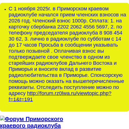
С 1 ноября 2025г. в Приморском краевом
радиоклубе начался прием членских взносов на
2026 год. Членский взнос 1000р. Оплата: 1. на
карточку сбербанка 2202 2062 4556 5697, 2. по
телефону председателя радиоклуба 8 908 454
30 62, 3. лично в радиоклубе по субботам с 14
до 17 часов Просьба в сообщении указывать
только позывной . Оплачивая взнос вы
подтверждаете свое членство в одном из
старейших радиоклубов Дальнего Востока и
Приморья и вносите вклад в развитие
радиолюбительства в Приморье. Спонсорскую
помощь можно оказать на вышеперечисленные
реквизиты. Отследить поступление можно по
адресу
http://forum.rz0lwa.ru/viewtopic.php?
f=1&t=191