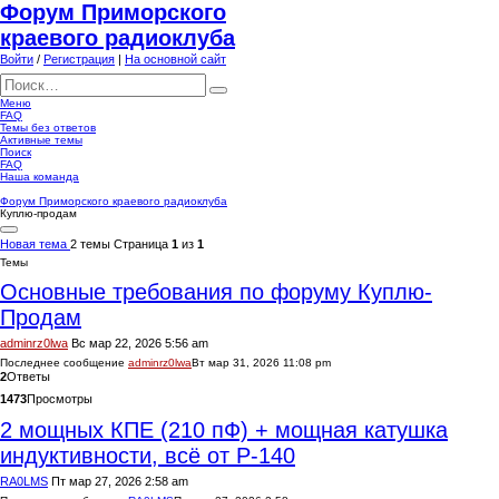
Форум Приморского
краевого радиоклуба
Войти
/
Регистрация
|
На основной сайт
Меню
FAQ
Темы без ответов
Активные темы
Поиск
FAQ
Наша команда
Форум Приморского краевого радиоклуба
Куплю-продам
Новая тема
2 темы
Страница
1
из
1
Темы
Основные требования по форуму Куплю-
Продам
adminrz0lwa
Вс мар 22, 2026 5:56 am
Последнее сообщение
adminrz0lwa
Вт мар 31, 2026 11:08 pm
2
Ответы
1473
Просмотры
2 мощных КПЕ (210 пФ) + мощная катушка
индуктивности, всё от Р-140
RA0LMS
Пт мар 27, 2026 2:58 am