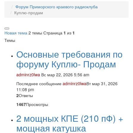
Форум Приморского краевого радиоклуба
Куплю-продам
Новая тема
2 темы
Страница
1
из
1
Темы
Основные требования по
форуму Куплю- Продам
adminrz0lwa
Вс мар 22, 2026 5:56 am
Последнее сообщение
adminrz0lwa
Вт мар 31, 2026
11:08 pm
2
Ответы
1467
Просмотры
2 мощных КПЕ (210 пФ) +
мощная катушка