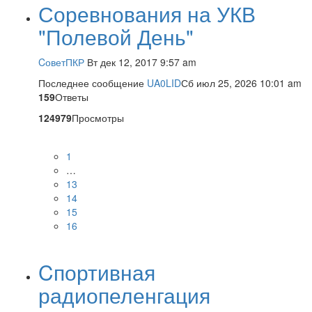
Соревнования на УКВ
"Полевой День"
CоветПКР
Вт дек 12, 2017 9:57 am
Последнее сообщение
UA0LID
Сб июл 25, 2026 10:01 am
159
Ответы
124979
Просмотры
1
…
13
14
15
16
Cпортивная
радиопеленгация