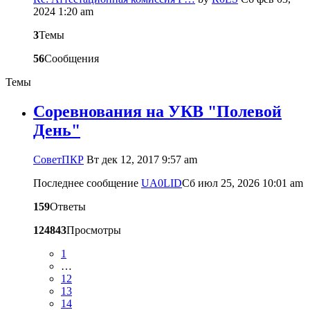
2024 1:20 am
3
Темы
56
Сообщения
Темы
Соревнования на УКВ "Полевой
День"
CоветПКР
Вт дек 12, 2017 9:57 am
Последнее сообщение
UA0LID
Сб июл 25, 2026 10:01 am
159
Ответы
124843
Просмотры
1
…
12
13
14