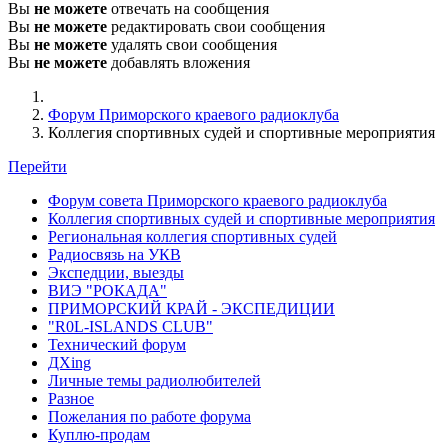
Вы
не можете
отвечать на сообщения
Вы
не можете
редактировать свои сообщения
Вы
не можете
удалять свои сообщения
Вы
не можете
добавлять вложения
Форум Приморского краевого радиоклуба
Коллегия спортивных судей и спортивные мероприятия
Перейти
Форум совета Приморского краевого радиоклуба
Коллегия спортивных судей и спортивные мероприятия
Региональная коллегия спортивных судей
Радиосвязь на УКВ
Экспедции, выезды
ВИЭ "РОКАДА"
ПРИМОРСКИЙ КРАЙ - ЭКСПЕДИЦИИ
"R0L-ISLANDS CLUB"
Технический форум
ДХing
Личные темы радиолюбителей
Разное
Пожелания по работе форума
Куплю-продам