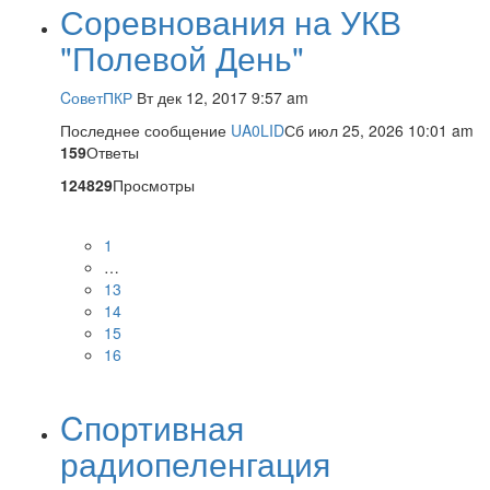
Соревнования на УКВ
"Полевой День"
CоветПКР
Вт дек 12, 2017 9:57 am
Последнее сообщение
UA0LID
Сб июл 25, 2026 10:01 am
159
Ответы
124829
Просмотры
1
…
13
14
15
16
Cпортивная
радиопеленгация