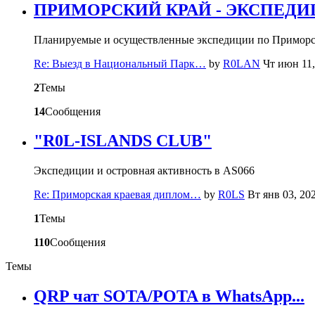
ПРИМОРСКИЙ КРАЙ - ЭКСПЕД
Планируемые и осуществленные экспедиции по Примор
Re: Выезд в Национальный Парк…
by
R0LAN
Чт июн 11,
2
Темы
14
Сообщения
"R0L-ISLANDS CLUB"
Экспедиции и островная активность в AS066
Re: Приморская краевая диплом…
by
R0LS
Вт янв 03, 20
1
Темы
110
Сообщения
Темы
QRP чат SOTA/POTA в WhatsApp...