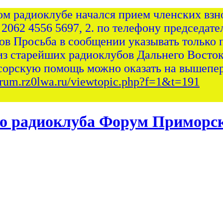
ом радиоклубе начался прием членских взно
 2062 4556 5697, 2. по телефону председател
сов Просьба в сообщении указывать только 
из старейших радиоклубов Дальнего Восток
сорскую помощь можно оказать на вышепер
forum.rz0lwa.ru/viewtopic.php?f=1&t=191
Форум Приморск