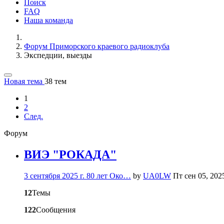
Поиск
FAQ
Наша команда
Форум Приморского краевого радиоклуба
Экспедции, выезды
Новая тема
38 тем
1
2
След.
Форум
ВИЭ "РОКАДА"
3 сентября 2025 г. 80 лет Око…
by
UA0LW
Пт сен 05, 202
12
Темы
122
Сообщения