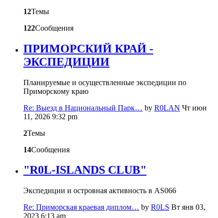
12
Темы
122
Сообщения
ПРИМОРСКИЙ КРАЙ -
ЭКСПЕДИЦИИ
Планируемые и осуществленные экспедиции по
Приморскому краю
Re: Выезд в Национальный Парк…
by
R0LAN
Чт июн
11, 2026 9:32 pm
2
Темы
14
Сообщения
"R0L-ISLANDS CLUB"
Экспедиции и островная активность в AS066
Re: Приморская краевая диплом…
by
R0LS
Вт янв 03,
2023 6:13 am