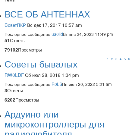
ВСЕ ОБ АНТЕННАХ
CоветПКР
Вс дек 17, 2017 10:57 am
Последнее сообщение
ua0lld
Вт янв 24, 2023 11:49 pm
Ответы
51
Просмотры
79102
1
2
3
4
5
6
Советы бывалых
RW0LDF
Сб июл 28, 2018 1:34 pm
Последнее сообщение
R0LS
Пн июн 20, 2022 5:21 am
Ответы
3
Просмотры
6202
Ардуино или
микроконтроллеры для
радиолюбителя.