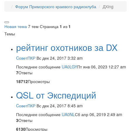
Форум Приморского краевого радиоклуба
ДХing
Новая тема
7 тем
Страница
1
из
1
Темы
рейтинг охотников за DX
CоветПКР
Вс дек 24, 2017 3:32 am
Последнее сообщение
UA0LGY
Пт янв 06, 2023 12:27 am
7
Ответы
18712
Просмотры
QSL от Экспедиций
CоветПКР
Вс дек 24, 2017 8:45 am
Последнее сообщение
UA0NL
Сб апр 06, 2019 2:49 am
3
Ответы
6130
Просмотры