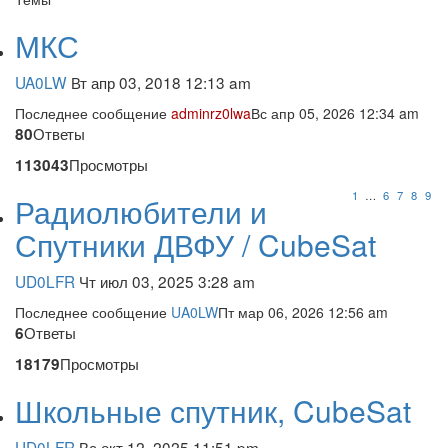
МКС
UA0LW
Вт апр 03, 2018 12:13 am
Последнее сообщение
adminrz0lwa
Вс апр 05, 2026 12:34 am
Ответы
80
Просмотры
113043
1
…
6
7
8
9
Радиолюбители и
Спутники ДВФУ / CubeSat
UD0LFR
Чт июл 03, 2025 3:28 am
Последнее сообщение
UA0LW
Пт мар 06, 2026 12:56 am
Ответы
6
Просмотры
18179
Школьные спутник, CubeSat
UD0LFR
Вс окт 12, 2025 11:51 pm