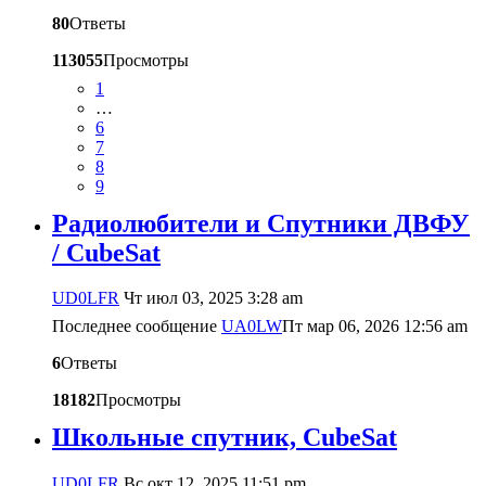
80
Ответы
113055
Просмотры
1
…
6
7
8
9
Радиолюбители и Спутники ДВФУ
/ CubeSat
UD0LFR
Чт июл 03, 2025 3:28 am
Последнее сообщение
UA0LW
Пт мар 06, 2026 12:56 am
6
Ответы
18182
Просмотры
Школьные спутник, CubeSat
UD0LFR
Вс окт 12, 2025 11:51 pm