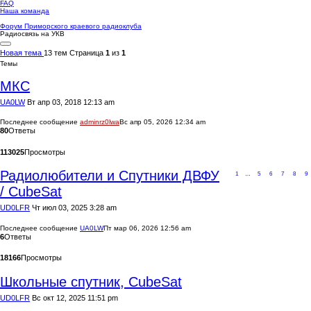
FAQ
Наша команда
Форум Приморского краевого радиоклуба
Радиосвязь на УКВ
Новая тема
13 тем
Страница
1
из
1
Темы
МКС
UA0LW
Вт апр 03, 2018 12:13 am
Последнее сообщение
adminrz0lwa
Вс апр 05, 2026 12:34 am
80
Ответы
113025
Просмотры
Радиолюбители и Спутники ДВФУ
1
…
5
6
7
8
9
/ CubeSat
UD0LFR
Чт июл 03, 2025 3:28 am
Последнее сообщение
UA0LW
Пт мар 06, 2026 12:56 am
6
Ответы
18166
Просмотры
Школьные спутник, CubeSat
UD0LFR
Вс окт 12, 2025 11:51 pm