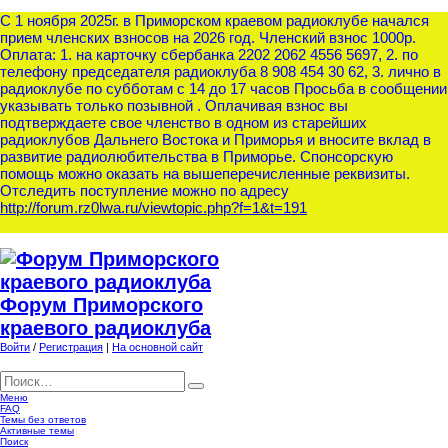
С 1 ноября 2025г. в Приморском краевом радиоклубе начался
прием членских взносов на 2026 год. Членский взнос 1000р.
Оплата: 1. на карточку сбербанка 2202 2062 4556 5697, 2. по
телефону председателя радиоклуба 8 908 454 30 62, 3. лично в
радиоклубе по субботам с 14 до 17 часов Просьба в сообщении
указывать только позывной . Оплачивая взнос вы
подтверждаете свое членство в одном из старейших
радиоклубов Дальнего Востока и Приморья и вносите вклад в
развитие радиолюбительства в Приморье. Спонсорскую
помощь можно оказать на вышеперечисленные реквизиты.
Отследить поступление можно по адресу
http://forum.rz0lwa.ru/viewtopic.php?f=1&t=191
Форум Приморского
краевого радиоклуба
Войти
/
Регистрация
|
На основной сайт
Меню
FAQ
Темы без ответов
Активные темы
Поиск