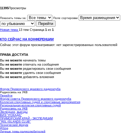
11395
Просмотры
Показать темы за:
Поле сортировки
Новая тема
13 тем
Страница
1
из
1
КТО СЕЙЧАС НА КОНФЕРЕНЦИИ
Сейчас этот форум просматривают: нет зарегистрированных пользователей
ПРАВА ДОСТУПА
Вы
не можете
начинать темы
Вы
не можете
отвечать на сообщения
Вы
не можете
редактировать свои сообщения
Вы
не можете
удалять свои сообщения
Вы
не можете
добавлять вложения
Форум Приморского краевого радиоклуба
Радиосвязь на УКВ
Перейти
Форум совета Приморского краевого радиоклуба
Коллегия спортивных судей и спортивные мероприятия
Региональная коллегия спортивных судей
Радиосвязь на УКВ
Экспедции, выезды
ВИЭ "РОКАДА"
ПРИМОРСКИЙ КРАЙ - ЭКСПЕДИЦИИ
"R0L-ISLANDS CLUB"
Технический форум
ДХing
Личные темы радиолюбителей