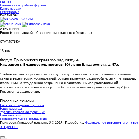
Разное
Пожелания по работе форума
Куплю-продам
Регистрация
ПАРТНЕРЫ
УЧАСТНИКИ
Всего
0
посетителей :: 0 зарегистрированных и 0 скрытых
СТАТИСТИКА
13 тем
Форум Приморского краевого радиоклуба
Наш адрес: г. Владивосток, проспект 100-летия Владивостока, д. 57а.
"Любительская радиосвязь используется для самосовершенствования, взаимной
связи и технических исследований, осуществляемых радиолюбителями, т.е. лицами,
имеющими на это должное разрешение и занимающимися радиотехникой
исключительно из личного интереса и без извлечения материальной выгоды" (из
Регламента радиосвязи).
Полезные ссылки
Связаться с администрацией
Наша команда
Удалить cookies конференции
Пользователи
Пользовательское соглашение
Приморский краевой радиоклуб © 2017 | Разработка:
Федеральное интернет-агентство
X-Tiger LTD
.