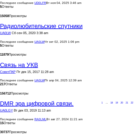
Последнее сообщение
UD0LFR
Вт ноя 04, 2025 3:46 am
5
Ответы
15058
Просмотры
Радиолюбительские спутники
UA0LW
Сб сен 05, 2020 3:38 am
Последнее сообщение
UA0LW
Чт окт 02, 2025 1:06 pm
5
Ответы
11879
Просмотры
Связь на УКВ
CоветПКР
Пт дек 15, 2017 11:28 am
Последнее сообщение
UA0LW
Пт апр 04, 2025 12:39 am
217
Ответы
156712
Просмотры
DMR эра цифровой связи.
1
…
18
19
20
21
22
UA0LGY
Вт дек 03, 2019 11:13 am
Последнее сообщение
RA0LML
Вт авг 27, 2024 11:21 am
15
Ответы
30737
Просмотры