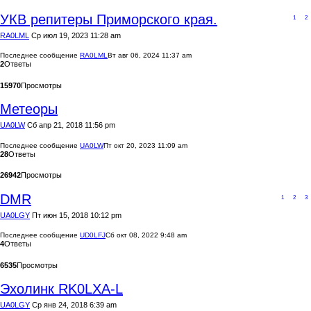
УКВ репитеры Приморского края.
1
2
RA0LML
Ср июл 19, 2023 11:28 am
Последнее сообщение
RA0LML
Вт авг 06, 2024 11:37 am
2
Ответы
15970
Просмотры
Метеоры
UA0LW
Сб апр 21, 2018 11:56 pm
Последнее сообщение
UA0LW
Пт окт 20, 2023 11:09 am
28
Ответы
26942
Просмотры
DMR
1
2
3
UA0LGY
Пт июн 15, 2018 10:12 pm
Последнее сообщение
UD0LFJ
Сб окт 08, 2022 9:48 am
4
Ответы
6535
Просмотры
Эхолинк RK0LXA-L
UA0LGY
Ср янв 24, 2018 6:39 am