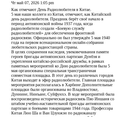
Чт май 07, 2026 1:05 pm
Как отмечают День Радиолюбителя в Китае.
5 мая наши коллеги из Китая, отмечают, как Китайский
день радиолюбителя. Праздник берёт своё начало в
период антияпонской войны 1937 года, когда
радиолюбители создали «Боевую службу
радиолюбителей» для обеспечения фронтовой
радиосвязи. Официально он был утверждён 5 мая 1940
года на первом всенациональном онлайн-собрании
любительских радиостанций страны.
В целях сохранения наследия, увековечивания памяти
героев бригады антияпонских партизан Дунбэя и
укрепления китайско-российской дружбы, в рамках
памятных мероприятий ко Дню радиолюбителя была 5
мая организована специальная трансграничная
совместная площадка. В этот день из различных городов
Китая выходят в эфир радиолюбители. Главная площадка
мероприятия располагалась в Харбине Дополнительные
площадки были организованы во Владивостоке,
Дуннине, Нинъане, Суйфунхэ. В ходе мероприятий была
воспроизведена историческая радиосвязь Пяо Иншаня со
штабом учебно-наставительной бригады антияпонских
партизан и боевыми товарищами 1944 года. Профессора
Китая Люо Ша и Ван Цзунжэн по радиоканалу