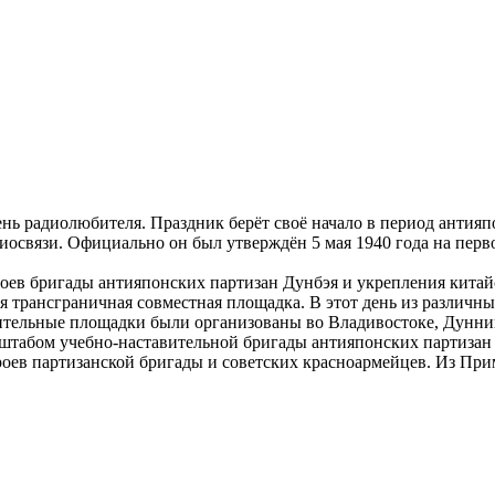
ень радиолюбителя. Праздник берёт своё начало в период антия
иосвязи. Официально он был утверждён 5 мая 1940 года на пер
роев бригады антияпонских партизан Дунбэя и укрепления кита
 трансграничная совместная площадка. В этот день из различны
ительные площадки были организованы во Владивостоке, Дунни
 штабом учебно-наставительной бригады антияпонских партиза
роев партизанской бригады и советских красноармейцев. Из При