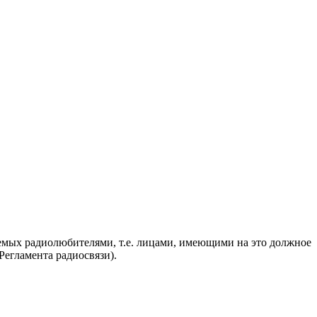
яемых радиолюбителями, т.е. лицами, имеющими на это должное
егламента радиосвязи).