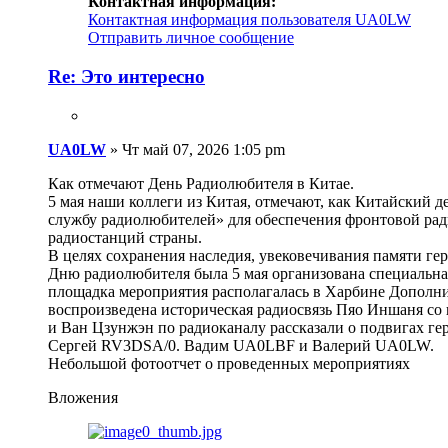
Контактная информация:
Контактная информация пользователя UA0LW
Отправить личное сообщение
Re: Это интересно
UA0LW
»
Чт май 07, 2026 1:05 pm
Как отмечают День Радиолюбителя в Китае.
5 мая наши коллеги из Китая, отмечают, как Китайский д
службу радиолюбителей» для обеспечения фронтовой рад
радиостанций страны.
В целях сохранения наследия, увековечивания памяти ге
Дню радиолюбителя была 5 мая организована специальная
площадка мероприятия располагалась в Харбине Дополн
воспроизведена историческая радиосвязь Пяо Иншаня со
и Ван Цзунжэн по радиоканалу рассказали о подвигах ге
Сергей RV3DSA/0. Вадим UA0LBF и Валерий UA0LW.
Небольшой фотоотчет о проведенных мероприятиях
Вложения