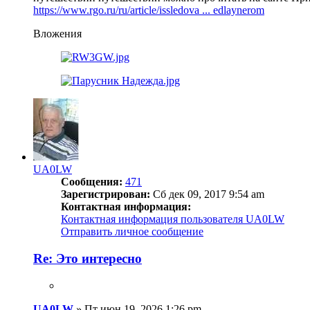
https://www.rgo.ru/ru/article/issledova ... edlaynerom
Вложения
UA0LW
Сообщения:
471
Зарегистрирован:
Сб дек 09, 2017 9:54 am
Контактная информация:
Контактная информация пользователя UA0LW
Отправить личное сообщение
Re: Это интересно
UA0LW
»
Пт июн 19, 2026 1:26 pm