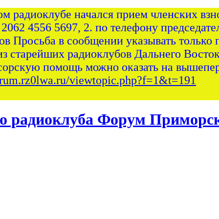
ом радиоклубе начался прием членских взно
 2062 4556 5697, 2. по телефону председател
сов Просьба в сообщении указывать только 
из старейших радиоклубов Дальнего Восток
сорскую помощь можно оказать на вышепер
forum.rz0lwa.ru/viewtopic.php?f=1&t=191
Форум Приморск