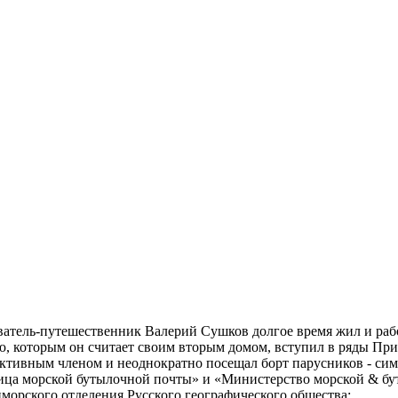
дователь-путешественник Валерий Сушков долгое время жил и рабо
, которым он считает своим вторым домом, вступил в ряды При
о активным членом и неоднократно посещал борт парусников - с
олица морской бутылочной почты» и «Министерство морской & б
морского отделения Русского географического общества: