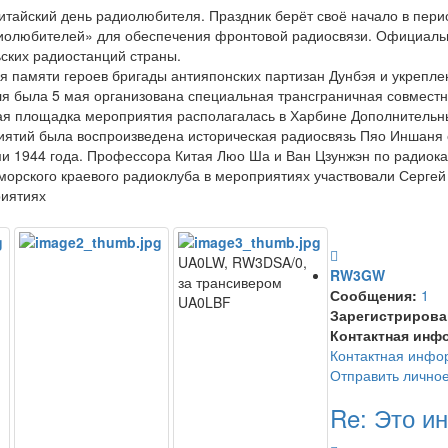
Китайский день радиолюбителя. Праздник берёт своё начало в пери
иолюбителей» для обеспечения фронтовой радиосвязи. Официально
ских радиостанций страны.
я памяти героев бригады антияпонских партизан Дунбэя и укрепле
 была 5 мая организована специальная трансграничная совместна
ая площадка мероприятия располагалась в Харбине Дополнительн
иятий была воспроизведена историческая радиосвязь Пяо Иншаня 
и 1944 года. Профессора Китая Люо Ша и Ван Цзунжэн по радиокан
иморского краевого радиоклуба в мероприятиях участвовали Серг
риятиях
UA0LW, RW3DSA/0,
RW3GW
за трансивером
Сообщения:
1
UA0LBF
Зарегистрирова
Контактная инф
Контактная инф
Отправить лично
Re: Это и