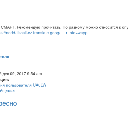
х СМАРТ. Рекомендую прочитать. По разному можно относится к опу
ps://nedd-tiscali-cz.translate.goog/ ... r_pto=wapp
 дек 09, 2017 9:54 am
ция:
ия пользователя UA0LW
общение
ресно