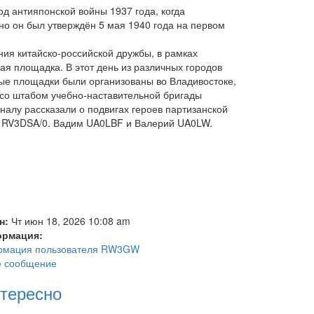
од антияпонской войны 1937 года, когда
 он был утверждён 5 мая 1940 года на первом
ния китайско-российской дружбы, в рамках
я площадка. В этот день из различных городов
ые площадки были организованы во Владивостоке,
со штабом учебно-наставительной бригады
алу рассказали о подвигах героев партизанской
ей RV3DSA/0. Вадим UA0LBF и Валерий UA0LW.
н:
Чт июн 18, 2026 10:08 am
ормация:
ормация пользователя RW3GW
е сообщение
нтересно