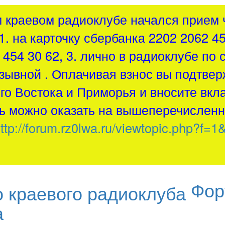
м краевом радиоклубе начался прием ч
1. на карточку сбербанка 2202 2062 4
454 30 62, 3. лично в радиоклубе по 
зывной . Оплачивая взнос вы подтвер
о Востока и Приморья и вносите вкла
 можно оказать на вышеперечисленн
ttp://forum.rz0lwa.ru/viewtopic.php?f=1
Фор
а