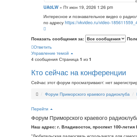
UA0LW
»
Пт июн 19, 2026 1:26 pm
Интересное и познавательное видео о радио
по адресу
https://vkvideo.ru/video-185611559
Показать сообщения за:
Пол
Ответить
Управление темой
4 сообщения
Страница
1
из
1
Кто сейчас на конференции
Сейчас этот форум просматривают: нет зарегистри
Форум Приморского краевого радиоклуба
Перейти
Форум Приморского краевого радиоклуб
Наш адрес: г. Владивосток, проспект 100-летия 
"Любительская радиосвязь используется для само